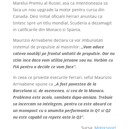
Marelui Premiu al Rusiei, asa ca intentioneaza sa
faca un nou upgrade la motor pentru cursa din
Canada. Desi initial oficialii Ferrari anuntau ca
tintesc spre un titlu mondial, Scuderia a dezamagit
in calificarile din Monaco si Spania.
Maurizio Arrivabene declara ca vor imbunatati
sistemul de propulsie al masinilor:
„Vom aduce
cateva noutăţi pe frontul unitatii de propulsie. Dar nu
stim inca daca vom utiliza jetoane sau nu. Vorbim cu
FIA pentru a decide ce vom face”.
In ceea ce priveste esecurile Ferrari, seful Maurizio
Arrivabene spune ca
„A fost povestea de la
Barcelona si, de asemenea, si cea de la Monaco.
Problema este acolo, sambata dupa-amiaza. Trebuie
sa incercam sa intelegem, pentru ca este absurd ca
un monopost cu o anumita performanta in Q1 si Q2
nu este capabil sa repete asta in Q3”.
Sursa:
Motorsport