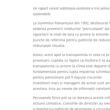
Un raport recent subliniaza existenta a trei pilon
sustenabile.
La Summitul Pamantului din 1992, desfasurat l
vederea prevenirii nivelurilor “periculoase” ale
raportarii la nivel de tara cu privire la emisiil
puncte de referinta pentru politicile de reducer
imbunatati situatia.
Astazi, acest apel la transparenta in ceea ce p
provocarii, cuplata cu faptul ca multora li se
transparenta cu privire la clima este departe d
fundamentala pentru lupta impotriva schimbarii 
pentru pensionare pot fi expuse riscurilor.
Investitorii mari si managerii de active sunt an
acestora, insa au nevoie de informatii constant
Persoanele fizice pot sa isi doreasca aceste in
actiunii climatice. Consiliile de directori au n
a monitoriza politicile de gestionare a riscuri