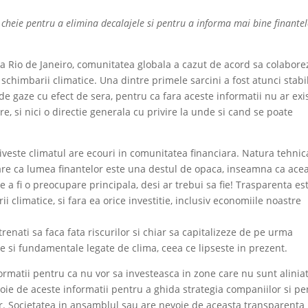
i cheie pentru a elimina decalajele si pentru a informa mai bine finante
a Rio de Janeiro, comunitatea globala a cazut de acord sa colabore
 schimbarii climatice. Una dintre primele sarcini a fost atunci stabi
e de gaze cu efect de sera, pentru ca fara aceste informatii nu ar exi
e, si nici o directie generala cu privire la unde si cand se poate
riveste climatul are ecouri in comunitatea financiara. Natura tehnic
 pare ca lumea finantelor este una destul de opaca, inseamna ca ace
e a fi o preocupare principala, desi ar trebui sa fie! Trasparenta es
climatice, si fara ea orice investitie, inclusiv economiile noastre
trenati sa faca fata riscurilor si chiar sa capitalizeze de pe urma
e si fundamentale legate de clima, ceea ce lipseste in prezent.
formatii pentru ca nu vor sa investeasca in zone care nu sunt alinia
evoie de aceste informatii pentru a ghida strategia companiilor si p
lor. Societatea in ansamblul sau are nevoie de aceasta transparenta