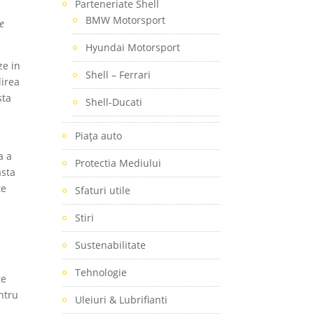
Parteneriate Shell
BMW Motorsport
le
Hyundai Motorsport
ze in
Shell – Ferrari
lirea
sta
Shell-Ducati
Piaţa auto
a a
Protectia Mediului
asta
te
Sfaturi utile
Stiri
Sustenabilitate
Tehnologie
te
entru
Uleiuri & Lubrifianti