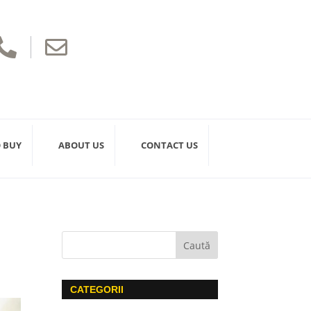


 BUY
ABOUT US
CONTACT US
u
CATEGORII