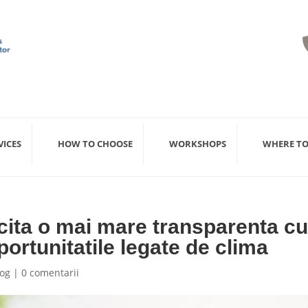
VICES
HOW TO CHOOSE
WORKSHOPS
WHERE TO
licita o mai mare transparenta c
oportunitatile legate de clima
log
|
0 comentarii