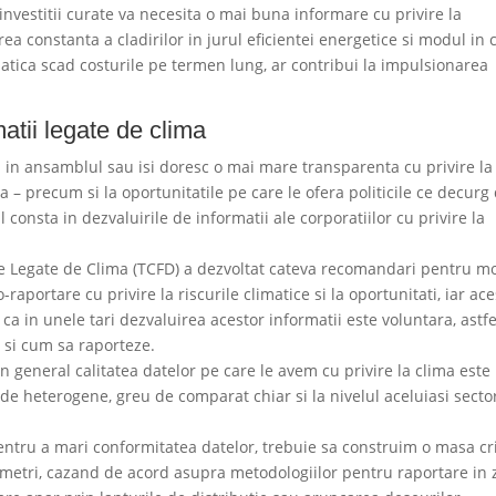
investitii curate va necesita o mai buna informare cu privire la
rea constanta a cladirilor in jurul eficientei energetice si modul in 
matica scad costurile pe termen lung, ar contribui la impulsionarea
matii legate de clima
tea in ansamblul sau isi doresc o mai mare transparenta cu privire la
ca – precum si la oportunitatile pe care le ofera politicile ce decurg
ul consta in dezvaluirile de informatii ale corporatiilor cu privire la
re Legate de Clima (TCFD) a dezvoltat cateva recomandari pentru m
-raportare cu privire la riscurile climatice si la oportunitati, iar ac
a in unele tari dezvaluirea acestor informatii este voluntara, astfe
 si cum sa raporteze.
ca in general calitatea datelor pe care le avem cu privire la clima este
 de heterogene, greu de comparat chiar si la nivelul aceluiasi secto
ntru a mari conformitatea datelor, trebuie sa construim o masa cri
ametri, cazand de acord asupra metodologiilor pentru raportare in