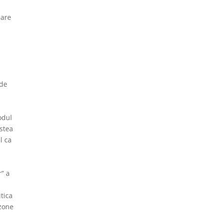
care
 de
odul
estea
l ca
r” a
tica
 zone