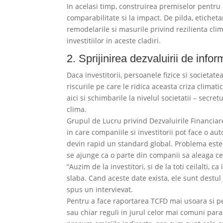
In acelasi timp, construirea premiselor pentru 
comparabilitate si la impact. De pilda, eticheta
remodelarile si masurile privind rezilienta cli
investitiilor in aceste cladiri.
2. Sprijinirea dezvaluirii de infor
Daca investitorii, persoanele fizice si societa
riscurile pe care le ridica aceasta criza climati
aici si schimbarile la nivelul societatii – secret
clima.
Grupul de Lucru privind Dezvaluirile Financia
in care companiile si investitorii pot face o auto
devin rapid un standard global. Problema este c
se ajunge ca o parte din companii sa aleaga ce
“Auzim de la investitori, si de la toti ceilalti, 
slaba. Cand aceste date exista, ele sunt destul
spus un intervievat.
Pentru a face raportarea TCFD mai usoara si pe
sau chiar reguli in jurul celor mai comuni par