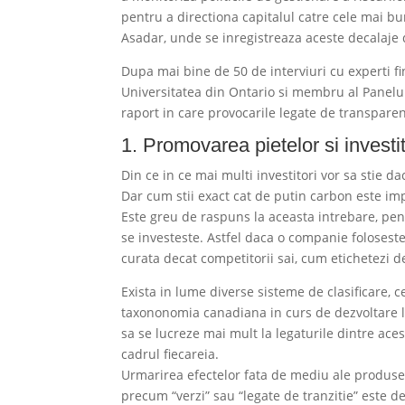
pentru a directiona capitalul catre cele mai bu
Asadar, unde se inregistreaza aceste decalaje 
Dupa mai bine de 50 de interviuri cu experti fi
Universitatea din Ontario si membru al Panelul
raport in care provocarile legate de transparenta
1. Promovarea pietelor si investit
Din ce in ce mai multi investitori vor sa stie dac
Dar cum stii exact cat de putin carbon este impli
Este greu de raspuns la aceasta intrebare, pent
se investeste. Astfel daca o companie foloseste
curata decat competitorii sai, cum etichetezi d
Exista in lume diverse sisteme de clasificare, 
taxononomia canadiana in curs de dezvoltare leg
sa se lucreze mai mult la legaturile dintre acest
cadrul fiecareia.
Urmarirea efectelor fata de mediu ale produselo
precum “verzi” sau “legate de tranzitie” este 