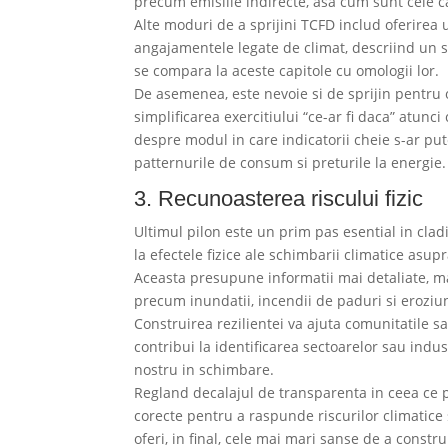
precum emisiile indirecte, asa cum sunt cele c
Alte moduri de a sprijini TCFD includ oferirea
angajamentele legate de climat, descriind un se
se compara la aceste capitole cu omologii lor.
De asemenea, este nevoie si de sprijin pentru 
simplificarea exercitiului “ce-ar fi daca” atun
despre modul in care indicatorii cheie s-ar pu
patternurile de consum si preturile la energie.
3. Recunoasterea riscului fizic
Ultimul pilon este un prim pas esential in clad
la efectele fizice ale schimbarii climatice asupr
Aceasta presupune informatii mai detaliate, mai 
precum inundatii, incendii de paduri si eroziun
Construirea rezilientei va ajuta comunitatile s
contribui la identificarea sectoarelor sau indus
nostru in schimbare.
Regland decalajul de transparenta in ceea ce p
corecte pentru a raspunde riscurilor climatice 
oferi, in final, cele mai mari sanse de a constru