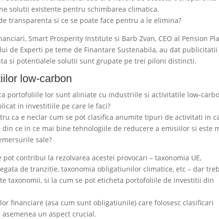
ne solutii existente pentru schimbarea climatica.
de transparenta si ce se poate face pentru a le elimina?
nanciari, Smart Prosperity Institute si Barb Zvan, CEO al Pension Pl
ui de Experti pe teme de Finantare Sustenabila, au dat publicitatii
 si potentialele solutii sunt grupate pe trei piloni distincti.
iilor low-carbon
a portofoliile lor sunt aliniate cu industriile si activitatile low-carb
cat in investitiile pe care le faci?
ru ca e neclar cum se pot clasifica anumite tipuri de activitati in c
 din ce in ce mai bine tehnologiile de reducere a emisiilor si este 
emersurile sale?
ce pot contribui la rezolvarea acestei provocari – taxonomia UE,
ata de tranzitie, taxonomia obligatiunilor climatice, etc – dar tre
e taxonomii, si la cum se pot eticheta portofoliile de investitii din
r financiare (asa cum sunt obligatiunile) care folosesc clasificari
de asemenea un aspect crucial.