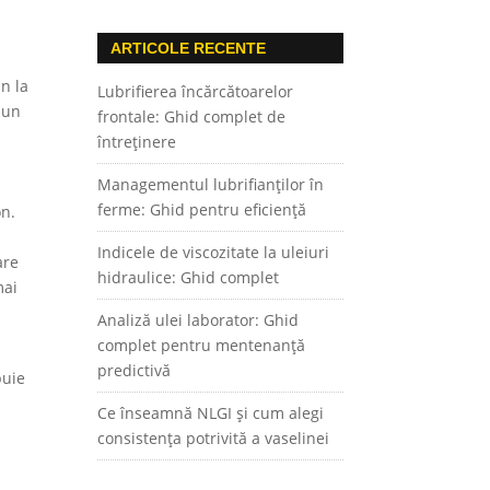
ARTICOLE RECENTE
an la
Lubrifierea încărcătoarelor
 un
frontale: Ghid complet de
întreținere
Managementul lubrifianților în
ferme: Ghid pentru eficiență
on.
Indicele de viscozitate la uleiuri
are
hidraulice: Ghid complet
mai
Analiză ulei laborator: Ghid
complet pentru mentenanță
predictivă
buie
Ce înseamnă NLGI și cum alegi
consistența potrivită a vaselinei