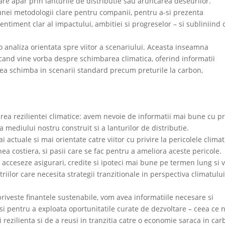
are apar prin lanturile de distributie sau aruncarea deseurilor.
 unei metodologii clare pentru companii, pentru a-si prezenta
ntiment clar al impactului, ambitiei si progreselor – si subliniind
o analiza orientata spre viitor a scenariului. Aceasta inseamna
ci cand vine vorba despre schimbarea climatica, oferind informatii
tea schimba in scenarii standard precum preturile la carbon,
irea rezilientei climatice: avem nevoie de informatii mai bune cu pr
a mediului nostru construit si a lanturilor de distributie.
actuale si mai orientate catre viitor cu privire la pericolele climat
ea costiera, si pasii care se fac pentru a ameliora aceste pericole.
a acceseze asigurari, credite si ipoteci mai bune pe termen lung si 
triilor care necesita strategii tranzitionale in perspectiva climatulu
riveste finantele sustenabile, vom avea informatiile necesare si
si pentru a exploata oportunitatile curate de dezvoltare – ceea ce 
i rezilienta si de a reusi in tranzitia catre o economie saraca in car