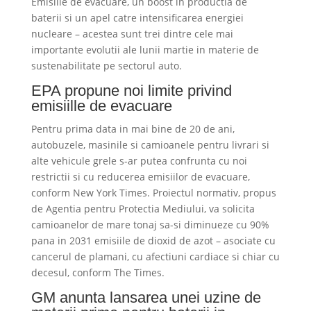
Emisiile de evacuare, un boost in productia de
baterii si un apel catre intensificarea energiei
nucleare – acestea sunt trei dintre cele mai
importante evolutii ale lunii martie in materie de
sustenabilitate pe sectorul auto.
EPA propune noi limite privind
emisiille de evacuare
Pentru prima data in mai bine de 20 de ani,
autobuzele, masinile si camioanele pentru livrari si
alte vehicule grele s-ar putea confrunta cu noi
restrictii si cu reducerea emisiilor de evacuare,
conform New York Times. Proiectul normativ, propus
de Agentia pentru Protectia Mediului, va solicita
camioanelor de mare tonaj sa-si diminueze cu 90%
pana in 2031 emisiile de dioxid de azot – asociate cu
cancerul de plamani, cu afectiuni cardiace si chiar cu
decesul, conform The Times.
GM anunta lansarea unei uzine de