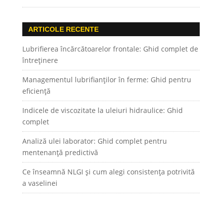
ARTICOLE RECENTE
Lubrifierea încărcătoarelor frontale: Ghid complet de
întreținere
Managementul lubrifianților în ferme: Ghid pentru
eficiență
Indicele de viscozitate la uleiuri hidraulice: Ghid
complet
Analiză ulei laborator: Ghid complet pentru
mentenanță predictivă
Ce înseamnă NLGI și cum alegi consistența potrivită
a vaselinei