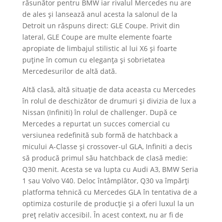
răsunător pentru BMW iar rivalul Mercedes nu are
de ales și lansează anul acesta la salonul de la
Detroit un răspuns direct: GLE Coupe. Privit din
lateral, GLE Coupe are multe elemente foarte
apropiate de limbajul stilistic al lui X6 și foarte
puține în comun cu eleganța și sobrietatea
Mercedesurilor de altă dată.
Altă clasă, altă situație de data aceasta cu Mercedes
în rolul de deschizător de drumuri și divizia de lux a
Nissan (Infiniti) în rolul de challenger. După ce
Mercedes a repurtat un succes comercial cu
versiunea redefinită sub formă de hatchback a
micului A-Classe și crossover-ul GLA, Infiniti a decis
să producă primul său hatchback de clasă medie:
Q30 menit. Acesta se va lupta cu Audi A3, BMW Seria
1 sau Volvo V40. Deloc întâmplâtor, Q30 va împărți
platforma tehnică cu Mercedes GLA în tentativa de a
optimiza costurile de producție și a oferi luxul la un
preț relativ accesibil. În acest context, nu ar fi de