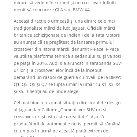
mirare să vedem în curând și un crossover Infiniti
menit să concureze GLA sau BMW X4.
Aceeași direcție o urmează și una dintre cele mai
tradiționaliste mărci de lux: Jaguar. Oficialii mărci
britanice achiziționate de indienii de la Tata Motors
au anunțat că se pregătesc de lansarea primului
crossover din istoria mărcii, denumit F-Pace. F-Pace
va utiliza platforma tehnică a sedanului XE și va sosi
pe piață în 2016. Audi s-a aruncat în sarabanda SUV-
urilor și a crossover-elor încă de la început
demarând un râzboi de guerilă cu rivalii de la BMW:
Q1, Q3, Q5 și Q7 se luptă umăr la umăr cu X1, X3, X4
și X5. Clienții au de unde alege.
Cel mai bine a rezumat situația directorul de design
al Jaguar, Ian Callum: „Oamenii vor SUV-uri și
crossover-uri și asta este o realitate”. Așa că
producătorii de automobile nu își permit să rămână
cu un pas în urmă pe această piață extrem de