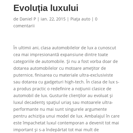
Evoluția luxului
de
Daniel P
|
ian. 22, 2015
|
Piaţa auto
|
0
comentarii
În ultimii ani, clasa automobilelor de lux a cunoscut
cea mai impresionantă expansiune dintre toate
categoriile de automobile. Și nu a fost vorba doar de
dotarea automobilelor cu motoare amețitor de
puternice, finisarea cu materiale ultra-exclusiviste
sau dotarea cu gadgeturi high-tech. În clasa de lux s-
a produs practic o redefinire a noțiunii clasice de
automobil de lux. Gusturile clienților au evoluat și
luxul decadentș spațiul uriaș sau motoarele ultra-
performante nu mai sunt singurele argumente
pentru achiziția unui model de lux. Ambalajul în care
este împachetat luxul contemporan a devenit tot mai
important și s-a îndepărtat tot mai mult de