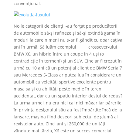
convențional.
Noile categorii de clienți i-au forțat pe producătorii
de automobile să-și rafineze și să-și extindă gama în
moduri la care nimeni nu s-ar fi gândit cu doar cațiva
ani în urmă. Să luăm exemplul crossover-ului
BMW X6, un hibrid între un coupe în 4 uși (o
contradicție în termeni) și un SUV. Cine ar fi crezut în
urmă cu 10 ani că un potențial client de BMW Seria 7
sau Mercedes S-Class ar putea lua în considerare un
automobil cu veleități sportive excelente pentru
masa sa și cu abilități peste medie în teren
accidentat, dar cu un spațiu interior destul de redus?
La urma urmei, nu era nici cal nici măgar iar părerile
în privința designului său au fost împărțite încă de la
lansare, mașina fiind deseori subiectul de glumă al
revistelor auto. Cinci ani și 260,000 de unități
vândute mai târziu, X6 este un succes comercial