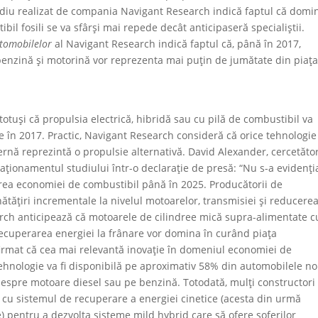
udiu realizat de compania Navigant Research indică faptul că domi
bil fosili se va sfârși mai repede decât anticipaseră specialiștii.
utomobilelor
al Navigant Research indică faptul că, până în 2017,
enzină și motorină vor reprezenta mai puțin de jumătate din piaț
tuși că propulsia electrică, hibridă sau cu pilă de combustibil va
 în 2017. Practic, Navigant Research consideră că orice tehnologie
ternă reprezintă o propulsie alternativă. David Alexander, cercetăto
aționamentul studiului într-o declarație de presă: “Nu s-a evidenți
rea economiei de combustibil până în 2025. Producătorii de
ățiri incrementale la nivelul motoarelor, transmisiei și reducere
earch anticipează că motoarele de cilindree mică supra-alimentate c
recuperarea energiei la frânare vor domina în curând piața
irmat că cea mai relevantă inovație în domeniul economiei de
tehnologie va fi disponibilă pe aproximativ 58% din automobilele no
espre motoare diesel sau pe benzină. Totodată, mulți constructori
l cu sistemul de recuperare a energiei cinetice (acesta din urmă
) pentru a dezvolta sisteme mild hybrid care să ofere șoferilor