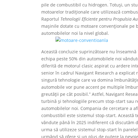
pile de combustibil cu hidrogen. Totuși, un st
motoarelor tradiționale care utilizează combusti
Raportul
Tehnologii Eficiente pentru Propulsia A
mașinile dotate cu motoare convenționale pe b
automobilelor noi la nivel global.
Această concluzie suprinzătoare nu înseamnă to
echipa peste 50% din automobilele noi vândute
diferită de motorul clasic aspirat cu ardere in
senior în cadrul Navigant Research a explicat r
singură tehnologie care va domina îmbunătăți
automobile vor pune accent pe multiple îmbunăt
greutății pe cât posibil.” Astfel, Navigant Res
turbină și tehnologiile precum stop-start sau 
automobilelor noi. Compania de cercetare a af
combustibil este sistemul stop-start. Această 
vândute până în 2025 indiferent că discutăm d
urma să utilizeze sistemul stop-start în parele
urmând să ofere și un plus de putere la nevoie