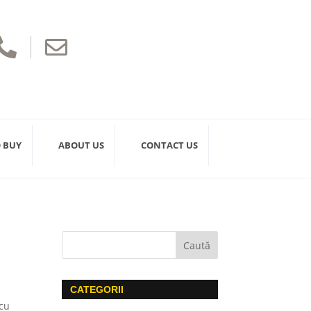


 BUY
ABOUT US
CONTACT US
CATEGORII
 cu