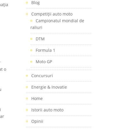
Blog
nația
Competiţii auto moto
Campionatul mondial de
a
raliuri
DTM
Formula 1
Moto GP
r
at o
Concursuri
a
Energie & Inovatie
u
Home
i
Istorii auto moto
 ar
Opinii