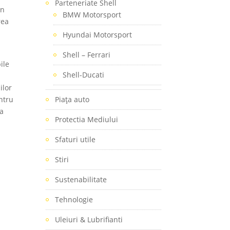
Parteneriate Shell
un
BMW Motorsport
rea
Hyundai Motorsport
Shell – Ferrari
ile
Shell-Ducati
ilor
ntru
Piaţa auto
ca
Protectia Mediului
Sfaturi utile
Stiri
Sustenabilitate
Tehnologie
Uleiuri & Lubrifianti