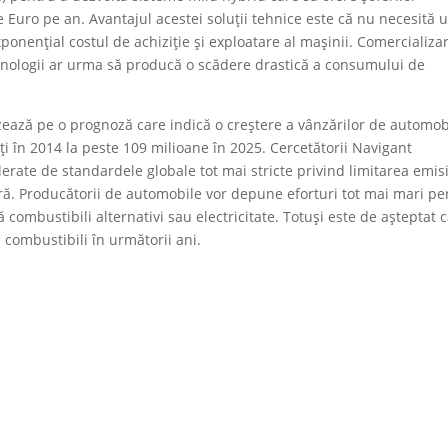
Euro pe an. Avantajul acestei soluții tehnice este că nu necesită 
onențial costul de achiziție și exploatare al mașinii. Comercializa
ehnologii ar urma să producă o scădere drastică a consumului de
zează pe o prognoză care indică o creștere a vânzărilor de automob
ăți în 2014 la peste 109 milioane în 2025. Cercetătorii Navigant
rate de standardele globale tot mai stricte privind limitarea emisi
eră. Producătorii de automobile vor depune eforturi tot mai mari pe
 combustibili alternativi sau electricitate. Totuși este de așteptat 
 combustibili în următorii ani.