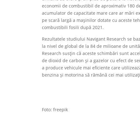
economii de combustibil de aproximativ 180 de 
acumulator de capacitate mare care ar mări exp
pe scară largă a mașinilor dotate cu aceste t
combustibili fosili după 2021.
Rezultatele studiului Navigant Research se ba
la nivel de global de la 84 de milioane de unit
Research susțin că aceste schimbări sunt accele
de dioxid de carbon și a gazelor cu efect de s
a produce vehicule mai eficiente care utilizează
benzina și motorina să rămână cei mai utilizați
Foto: freepik