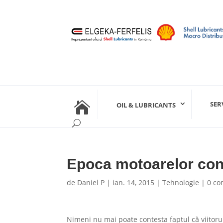

SER
OIL & LUBRICANTS
Epoca motoarelor conv
de
Daniel P
|
ian. 14, 2015
|
Tehnologie
|
0 co
Nimeni nu mai poate contesta faptul că viitoru