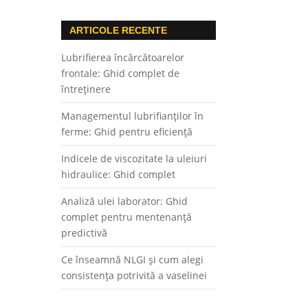
ARTICOLE RECENTE
Lubrifierea încărcătoarelor
frontale: Ghid complet de
întreținere
Managementul lubrifianților în
ferme: Ghid pentru eficiență
Indicele de viscozitate la uleiuri
hidraulice: Ghid complet
Analiză ulei laborator: Ghid
complet pentru mentenanță
predictivă
Ce înseamnă NLGI și cum alegi
consistența potrivită a vaselinei