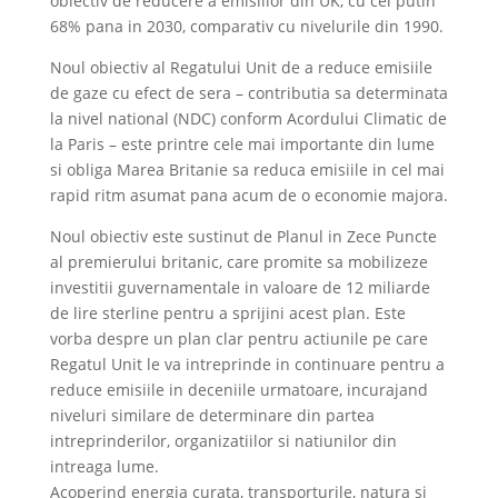
obiectiv de reducere a emisiilor din UK, cu cel putin
68% pana in 2030, comparativ cu nivelurile din 1990.
Noul obiectiv al Regatului Unit de a reduce emisiile
de gaze cu efect de sera – contributia sa determinata
la nivel national (NDC) conform Acordului Climatic de
la Paris – este printre cele mai importante din lume
si obliga Marea Britanie sa reduca emisiile in cel mai
rapid ritm asumat pana acum de o economie majora.
Noul obiectiv este sustinut de Planul in Zece Puncte
al premierului britanic, care promite sa mobilizeze
investitii guvernamentale in valoare de 12 miliarde
de lire sterline pentru a sprijini acest plan. Este
vorba despre un plan clar pentru actiunile pe care
Regatul Unit le va intreprinde in continuare pentru a
reduce emisiile in deceniile urmatoare, incurajand
niveluri similare de determinare din partea
intreprinderilor, organizatiilor si natiunilor din
intreaga lume.
Acoperind energia curata, transporturile, natura si