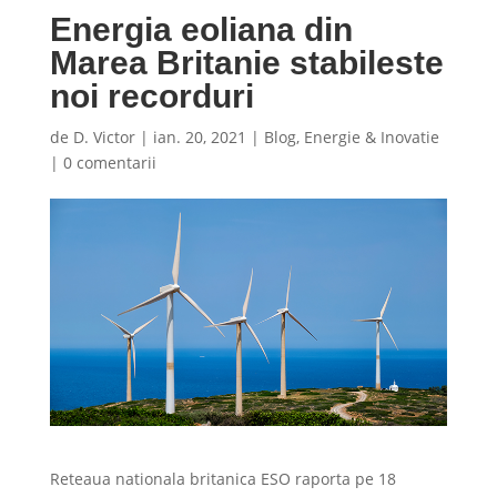
Energia eoliana din
Marea Britanie stabileste
noi recorduri
de
D. Victor
|
ian. 20, 2021
|
Blog
,
Energie & Inovatie
|
0 comentarii
Reteaua nationala britanica ESO raporta pe 18