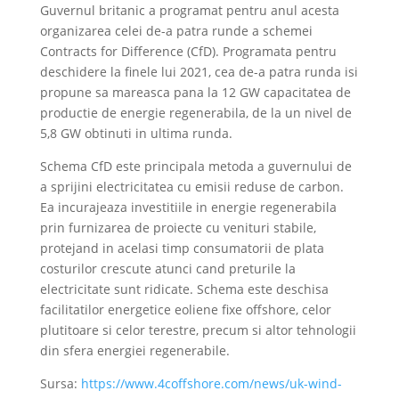
Guvernul britanic a programat pentru anul acesta
organizarea celei de-a patra runde a schemei
Contracts for Difference (CfD). Programata pentru
deschidere la finele lui 2021, cea de-a patra runda isi
propune sa mareasca pana la 12 GW capacitatea de
productie de energie regenerabila, de la un nivel de
5,8 GW obtinuti in ultima runda.
Schema CfD este principala metoda a guvernului de
a sprijini electricitatea cu emisii reduse de carbon.
Ea incurajeaza investitiile in energie regenerabila
prin furnizarea de proiecte cu venituri stabile,
protejand in acelasi timp consumatorii de plata
costurilor crescute atunci cand preturile la
electricitate sunt ridicate. Schema este deschisa
facilitatilor energetice eoliene fixe offshore, celor
plutitoare si celor terestre, precum si altor tehnologii
din sfera energiei regenerabile.
Sursa:
https://www.4coffshore.com/news/uk-wind-