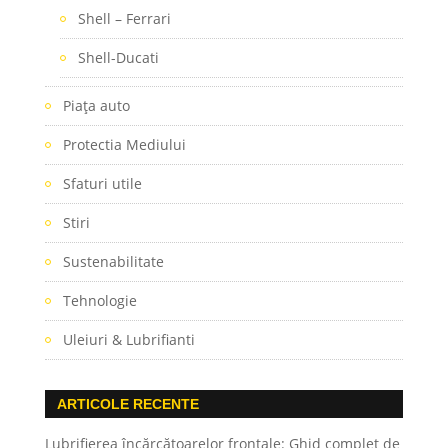
Shell – Ferrari
Shell-Ducati
Piaţa auto
Protectia Mediului
Sfaturi utile
Stiri
Sustenabilitate
Tehnologie
Uleiuri & Lubrifianti
ARTICOLE RECENTE
Lubrifierea încărcătoarelor frontale: Ghid complet de