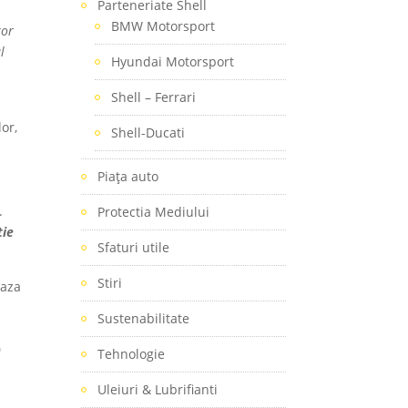
Parteneriate Shell
BMW Motorsport
ror
l
Hyundai Motorsport
Shell – Ferrari
or,
Shell-Ducati
Piaţa auto
.
Protectia Mediului
tie
Sfaturi utile
Stiri
baza
Sustenabilitate
0
Tehnologie
Uleiuri & Lubrifianti