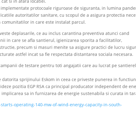
cat si in afara locatiei.
ost implementate protocoale riguroase de siguranta, in lumina pand
catiile autoritatilor sanitare, cu scopul de a asigura protectia nec
a comunitatilor in care este instalat parcul.
riveste deplasarile, ce au inclus carantina preventiva atunci cand
i in care se afla santierul, igienizarea sporita a facilitatilor,
structie, precum si masuri menite sa asigure practici de lucru sigu
ucturate astfel incat sa fie respectata distantarea sociala necesara.
mpanii de testare pentru toti angajatii care au lucrat pe santiere
 datorita sprijinului Eskom in ceea ce priveste punerea in functiu
olideze pozitia EGP RSA ca principal producator independent de en
implicarea sa in furnizarea de energie sustenabila si curata in tar
-starts-operating-140-mw-of-wind-energy-capacity-in-south-