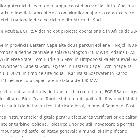
ilor puternici de vant de-a lungul coastei provinciei, intre Cookhous
 afla in imediata apropiere a conexiunilor majore la retea, ceea ce
telei nationale de electricitate din Africa de Sud.
n Nxuba, EGP RSA detine opt proiecte operationale in Africa de Su
e in provincia Eastern Cape alte doua parcuri eoliene – Nojoli (88
compania detine centralele solare Upington (10 MW) si Adams (82,5
MW) in Free State, Tom Burke (66 MW) in Limpopo si Paleishuewel (82
 Northern Cape si Golful Oyster in Eastern Cape – vor incepe sa
nului 2021, in timp ce alte doua – Karusa si Soetwater in Karoo
021, fiecare cu o capacitate instalata de 140 MW.
un element semnificativ de transfer de competente, EGP RSA recur
din localitatea Blue Crane Route si din municipalitatile Raymond Mhla
le turnului de beton au fost fabricate local, in orasul Somerset East.
a instrumentelor digitale pentru efectuarea verificarilor de calita
ntelor turbinei eoliene. Folosirea unor solutii inovatoare a permis
 imbunatatind astfel calitatea generala a muncii si simplificand