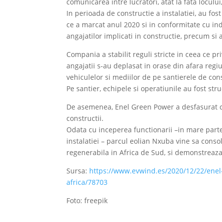
comunicarea intre lucratori, atat la fata locului, 
In perioada de constructie a instalatiei, au f
ce a marcat anul 2020 si in conformitate cu indi
angajatilor implicati in constructie, precum si 
Compania a stabilit reguli stricte in ceea ce p
angajatii s-au deplasat in orase din afara regiuni
vehiculelor si mediilor de pe santierele de con
Pe santier, echipele si operatiunile au fost str
De asemenea, Enel Green Power a desfasurat ca
constructii.
Odata cu inceperea functionarii –in mare parte
instalatiei – parcul eolian Nxuba vine sa cons
regenerabila in Africa de Sud, si demonstreaza 
Sursa:
https://www.evwind.es/2020/12/22/enel
africa/78703
Foto: freepik