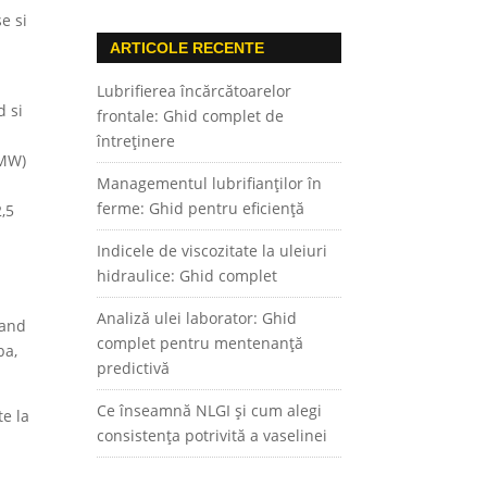
e si
ARTICOLE RECENTE
Lubrifierea încărcătoarelor
d si
frontale: Ghid complet de
întreținere
 MW)
Managementul lubrifianților în
ferme: Ghid pentru eficiență
,5
Indicele de viscozitate la uleiuri
hidraulice: Ghid complet
Analiză ulei laborator: Ghid
gand
complet pentru mentenanță
ba,
predictivă
Ce înseamnă NLGI și cum alegi
te la
consistența potrivită a vaselinei