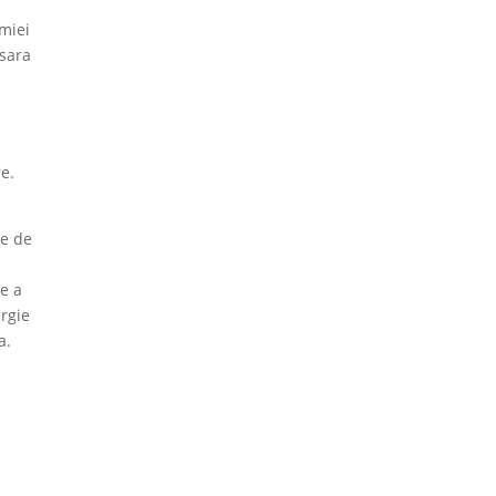
emiei
esara
re.
le de
ne a
ergie
a.