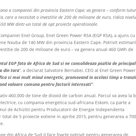
liana a companiei din provincia Eastern Cape, va genera – conform tutu
, care a necesitat o investitie de 200 de milioane de euro, ridica nivelu
 650 MW dintr-un total de opt proiecte operationale.
a companiei Enel Group, Enel Green Power RSA (EGP RSA), a ajuns cu
ene Nxuba de 140 MW din provincia Eastern Cape. Potrivit estimaril
nvestitie de 200 de milioane de euro – va genera anual 460 GWh de
l EGP fata de Africa de Sud si ne consolideaza pozitia de principal
a din tara
”, a declarat Salvatore Bernabei, CEO al Enel Green Power
fica si mai mult mixul energetic, promovand in acelasi timp o tranzi
reand valoare comuna pentru factorii interesati”
.
ativ 460.000 de tone de dioxid de carbon anual. Parcul va avea la 
electrice, cu compania energetica sud-africana Eskom, ca parte a
amul de Achizitii pentru Producatorii de Energie Independenta
 total de 5 proiecte eoliene in aprilie 2015, pentru generarea a 70
e.
pe din Africa de Sud il face foarte potrivit pentru generarea de