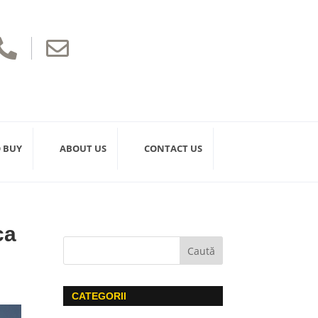


 BUY
ABOUT US
CONTACT US
ca
CATEGORII