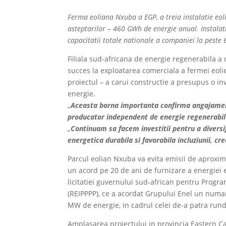
Ferma eoliana Nxuba a EGP, a treia instalatie eo
asteptarilor – 460 GWh de energie anual. Instalatia
capacitatii totale nationale a companiei la peste
Filiala sud-africana de energie regenerabila 
succes la exploatarea comerciala a fermei eoli
proiectul – a carui constructie a presupus o i
energie.
„
Aceasta borna importanta confirma angajamentu
producator independent de energie regenerabil
„
Continuam sa facem investitii pentru a diversi
energetica durabila si favorabila incluziunii, c
Parcul eolian Nxuba va evita emisii de aproxim
un acord pe 20 de ani de furnizare a energiei 
licitatiei guvernului sud-african pentru Progr
(REIPPPP), ce a acordat Grupului Enel un numar
MW de energie, in cadrul celei de-a patra rund
Amplasarea proiectului in provincia Eastern Ca