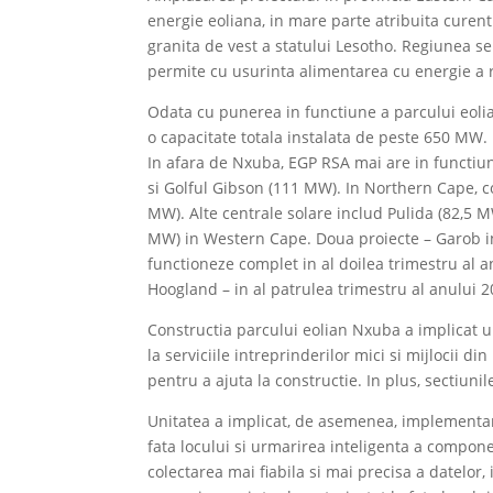
energie eoliana, in mare parte atribuita curent
granita de vest a statului Lesotho. Regiunea se
permite cu usurinta alimentarea cu energie a re
Odata cu punerea in functiune a parcului eolia
o capacitate totala instalata de peste 650 MW.
In afara de Nxuba, EGP RSA mai are in functiun
si Golful Gibson (111 MW). In Northern Cape, 
MW). Alte centrale solare includ Pulida (82,5 
MW) in Western Cape. Doua proiecte – Garob in
functioneze complet in al doilea trimestru al a
Hoogland – in al patrulea trimestru al anului 2
Constructia parcului eolian Nxuba a implicat 
la serviciile intreprinderilor mici si mijlocii 
pentru a ajuta la constructie. In plus, sectiuni
Unitatea a implicat, de asemenea, implementare
fata locului si urmarirea inteligenta a compone
colectarea mai fiabila si mai precisa a datelor,