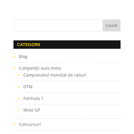
CATEGORII
Blog
Competiţii auto moto
Campionatul mondial de raliuri
DTM
Formula 1
Moto GP
Concursuri