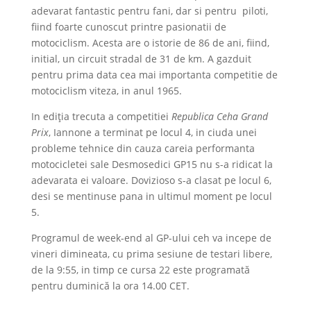
adevarat fantastic pentru fani, dar si pentru piloti,
fiind foarte cunoscut printre pasionatii de
motociclism. Acesta are o istorie de 86 de ani, fiind,
initial, un circuit stradal de 31 de km. A gazduit
pentru prima data cea mai importanta competitie de
motociclism viteza, in anul 1965.
In ediţia trecuta a competitiei
Republica Ceha Grand
Prix
, Iannone a terminat pe locul 4, in ciuda unei
probleme tehnice din cauza careia performanta
motocicletei sale Desmosedici GP15 nu s-a ridicat la
adevarata ei valoare. Dovizioso s-a clasat pe locul 6,
desi se mentinuse pana in ultimul moment pe locul
5.
Programul de week-end al GP-ului ceh va incepe de
vineri dimineata, cu prima sesiune de testari libere,
de la 9:55, in timp ce cursa 22 este programată
pentru duminică la ora 14.00 CET.