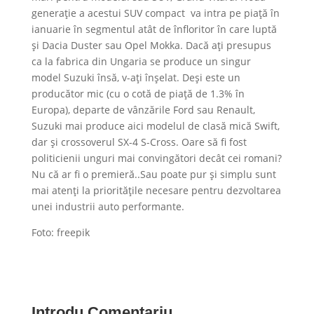
generație a acestui SUV compact va intra pe piață în
ianuarie în segmentul atât de înfloritor în care luptă
și Dacia Duster sau Opel Mokka. Dacă ați presupus
ca la fabrica din Ungaria se produce un singur
model Suzuki însă, v-ați înșelat. Deși este un
producător mic (cu o cotă de piață de 1.3% în
Europa), departe de vânzările Ford sau Renault,
Suzuki mai produce aici modelul de clasă mică Swift,
dar și crossoverul SX-4 S-Cross. Oare să fi fost
politicienii unguri mai convingători decât cei romani?
Nu că ar fi o premieră..Sau poate pur și simplu sunt
mai atenți la prioritățile necesare pentru dezvoltarea
unei industrii auto performante.
Foto: freepik
Introdu Comentariu