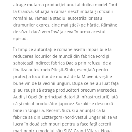
atrage mutarea producției unui al doilea model Ford
la Craiova, situația a rămas neschimbată și oficialii
români au rămas la stadiul autostrăzilor (sau
drumurilor expres, cine mai știe?) pe hârtie. Rămâne
de văzut dacă vom învăța ceva în urma acestui
episod.
În timp ce autoritățile române asistă impasibile la
reducerea locurilor de muncă din fabrica Ford și
sabotează indirect fabrica Dacia prin refuzul de a
finaliza autostrada Pitești-Sibiu, esențială pentru
protecția locurilor de muncă de la Mioveni, veștile
bune vin de la vecinii unguri. După ce ne-au luat fața
și au reușit să atragă producători precum Mercedes,
Audi și Opel (în principal datorită infrastructurii) iată
că și micul producător japonez Suzuki se descurcă
bine în Ungaria. Recent, Suzuki a anunțat că la
fabrica sa din Esztergom (nord-vestul Ungariei) se va
lucra în două schimburi pentru a face față cererii
mari pentru modelul său SUV, Grand Vitara. Noua