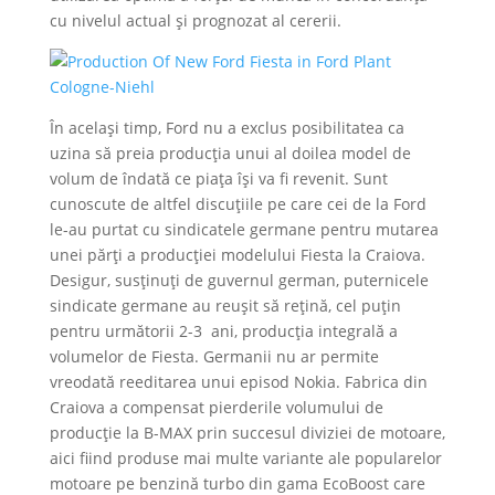
cu nivelul actual și prognozat al cererii.
În același timp, Ford nu a exclus posibilitatea ca
uzina să preia producția unui al doilea model de
volum de îndată ce piața își va fi revenit. Sunt
cunoscute de altfel discuțiile pe care cei de la Ford
le-au purtat cu sindicatele germane pentru mutarea
unei părți a producției modelului Fiesta la Craiova.
Desigur, susținuți de guvernul german, puternicele
sindicate germane au reușit să rețină, cel puțin
pentru următorii 2-3 ani, producția integrală a
volumelor de Fiesta. Germanii nu ar permite
vreodată reeditarea unui episod Nokia. Fabrica din
Craiova a compensat pierderile volumului de
producție la B-MAX prin succesul diviziei de motoare,
aici fiind produse mai multe variante ale popularelor
motoare pe benzină turbo din gama EcoBoost care