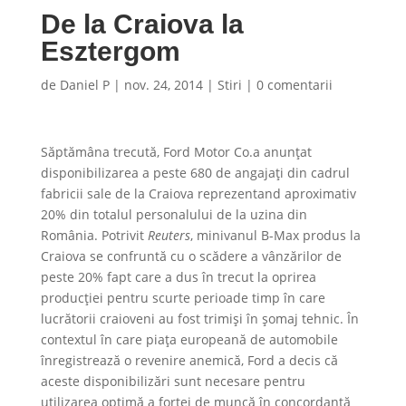
De la Craiova la
Esztergom
de
Daniel P
|
nov. 24, 2014
|
Stiri
|
0 comentarii
Săptămâna trecută, Ford Motor Co.a anunțat
disponibilizarea a peste 680 de angajați din cadrul
fabricii sale de la Craiova reprezentand aproximativ
20% din totalul personalului de la uzina din
România. Potrivit
Reuters
, minivanul B-Max produs la
Craiova se confruntă cu o scădere a vânzărilor de
peste 20% fapt care a dus în trecut la oprirea
producției pentru scurte perioade timp în care
lucrătorii craioveni au fost trimiși în șomaj tehnic. În
contextul în care piața europeană de automobile
înregistrează o revenire anemică, Ford a decis că
aceste disponibilizări sunt necesare pentru
utilizarea optimă a forței de muncă în concordanță