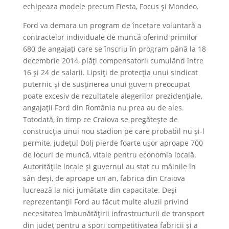
echipeaza modele precum Fiesta, Focus și Mondeo.
Ford va demara un program de încetare voluntară a
contractelor individuale de muncă oferind primilor
680 de angajați care se înscriu în program până la 18
decembrie 2014, plăți compensatorii cumulând între
16 și 24 de salarii. Lipsiți de protecția unui sindicat
puternic și de susținerea unui guvern preocupat
poate excesiv de rezultatele alegerilor prezidențiale,
angajații Ford din România nu prea au de ales.
Totodată, în timp ce Craiova se pregătește de
construcția unui nou stadion pe care probabil nu și-l
permite, județul Dolj pierde foarte ușor aproape 700
de locuri de muncă, vitale pentru economia locală.
Autoritățile locale și guvernul au stat cu mâinile în
sân deși, de aproape un an, fabrica din Craiova
lucrează la nici jumătate din capacitate. Deși
reprezentanții Ford au făcut multe aluzii privind
necesitatea îmbunătățirii infrastructurii de transport
din județ pentru a spori competitivatea fabricii și a