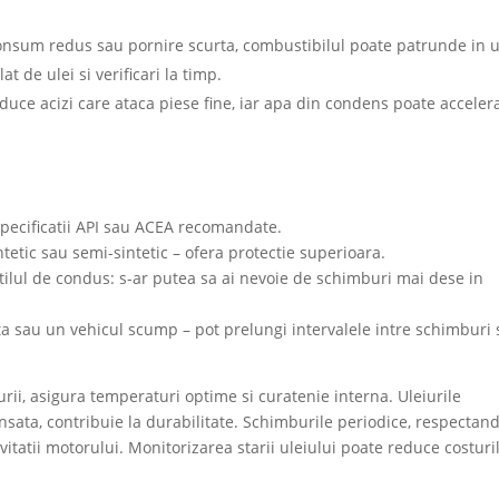
onsum redus sau pornire scurta, combustibilul poate patrunde in u
 de ulei si verificari la timp.
uce acizi care ataca piese fine, iar apa din condens poate acceler
specificatii API sau ACEA recomandate.
ntetic sau semi-sintetic – ofera protectie superioara.
tilul de condus: s-ar putea sa ai nevoie de schimburi mai dese in
ta sau un vehicul scump – pot prelungi intervalele intre schimburi 
urii, asigura temperaturi optime si curatenie interna. Uleiurile
vansata, contribuie la durabilitate. Schimburile periodice, respectan
itatii motorului. Monitorizarea starii uleiului poate reduce costuril