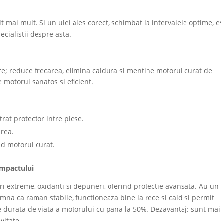
t mai mult. Si un ulei ales corect, schimbat la intervalele optime, e
cialistii despre asta.
re; reduce frecarea, elimina caldura si mentine motorul curat de
 motorul sanatos si eficient.
trat protector intre piese.
irea.
and motorul curat.
impactului
uri extreme, oxidanti si depuneri, oferind protectie avansata. Au un
amna ca raman stabile, functioneaza bine la rece si cald si permit
de durata de viata a motorului cu pana la 50%. Dezavantaj: sunt mai
vitate.