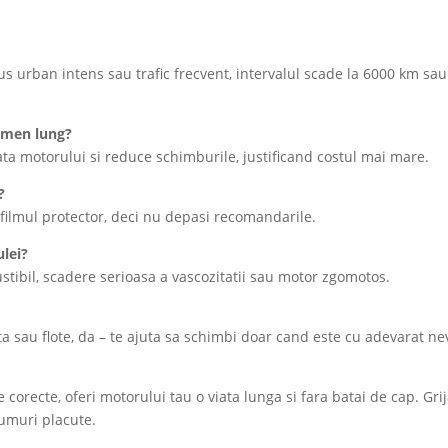
s urban intens sau trafic frecvent, intervalul scade la 6000 km sau
ermen lung?
ata motorului si reduce schimburile, justificand costul mai mare.
?
a filmul protector, deci nu depasi recomandarile.
lei?
tibil, scadere serioasa a vascozitatii sau motor zgomotos.
sau flote, da – te ajuta sa schimbi doar cand este cu adevarat ne
e corecte, oferi motorului tau o viata lunga si fara batai de cap. Gri
umuri placute.