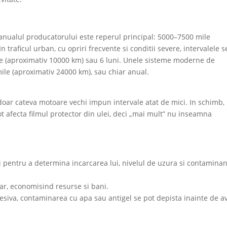
nualul producatorului este reperul principal: 5000–7500 mile
 traficul urban, cu opriri frecvente si conditii severe, intervalele s
ile (aproximativ 10000 km) sau 6 luni. Unele sisteme moderne de
ile (aproximativ 24000 km), sau chiar anual.
 doar cateva motoare vechi impun intervale atat de mici. In schimb,
t afecta filmul protector din ulei, deci „mai mult” nu inseamna
i pentru a determina incarcarea lui, nivelul de uzura si contaminan
r, economisind resurse si bani.
siva, contaminarea cu apa sau antigel se pot depista inainte de av