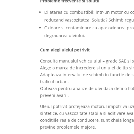
Probleme frecvente si solutii
Dilatarea cu combustibil: intr-un motor cu c
reducand vascozitatea. Solutia? Schimb regulat
Oxidare si contaminare cu apa: oxidarea prod
degradarea uleiului.
Cum alegi uleiul potrivit
Consulta manualul vehiculului – grade SAE si 
Alege o marca de incredere si un ulei de tip si
Adapteaza intervalul de schimb in functie de s
traficul urban.
Opteaza pentru analize de ulei daca detii o flo
preveni avarii.
Uleiul potrivit protejeaza motorul impotriva uz
sintetice, cu vascozitate stabila si aditivare a
conditiile reale de conducere, sunt cheia longev
previne problemele majore.