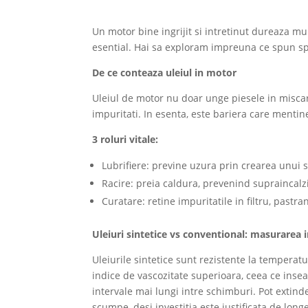
Un motor bine ingrijit si intretinut dureaza mul
esential. Hai sa exploram impreuna ce spun spe
De ce conteaza uleiul in motor
Uleiul de motor nu doar unge piesele in misca
impuritati. In esenta, este bariera care mentine
3 roluri vitale:
Lubrifiere: previne uzura prin crearea unui s
Racire: preia caldura, prevenind supraincalz
Curatare: retine impuritatile in filtru, pastr
Uleiuri sintetice vs conventional: masurarea 
Uleiurile sintetice sunt rezistente la temperat
indice de vascozitate superioara, ceea ce inse
intervale mai lungi intre schimburi. Pot extin
scumpe, desi investitia este justificata de longe