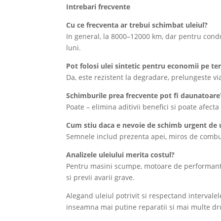
Intrebari frecvente
Cu ce frecventa ar trebui schimbat uleiul?
In general, la 8000–12000 km, dar pentru condu
luni.
Pot folosi ulei sintetic pentru economii pe t
Da, este rezistent la degradare, prelungeste vi
Schimburile prea frecvente pot fi daunatoare
Poate – elimina aditivii benefici si poate afect
Cum stiu daca e nevoie de schimb urgent de u
Semnele includ prezenta apei, miros de combus
Analizele uleiului merita costul?
Pentru masini scumpe, motoare de performanta 
si previi avarii grave.
Alegand uleiul potrivit si respectand intervalel
inseamna mai putine reparatii si mai multe dr