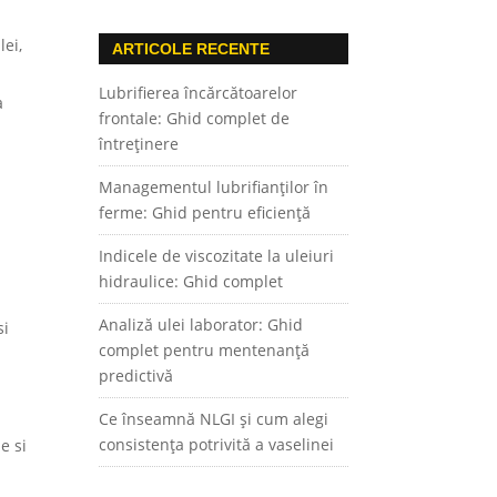
lei,
ARTICOLE RECENTE
Lubrifierea încărcătoarelor
a
frontale: Ghid complet de
întreținere
Managementul lubrifianților în
ferme: Ghid pentru eficiență
Indicele de viscozitate la uleiuri
hidraulice: Ghid complet
Analiză ulei laborator: Ghid
si
complet pentru mentenanță
predictivă
Ce înseamnă NLGI și cum alegi
d
consistența potrivită a vaselinei
e si