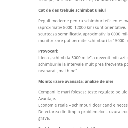
Cat de des trebuie schimbat uleiul
Reguli moderne pentru schimburi eficiente: ma
(aproximativ 8000–12000 km) sunt orientative. In
scurteaza semnificativ, aproximativ la 6000 m
monitorizare pot permite schimburi la 15000 m
Provocari:
Ideea „schimb la 3000 mile” a devenit mit; azi
schimburile la intervale mult prea frecvente po
neaparat „mai bine”.
Monitorizare avansata: analize de ulei
Companiile mari folosesc teste regulate pe ule
Avantaje:
Economie reala – schimburi doar cand e necesa
Detectarea din timp a problemelor – uzura exce
grave.