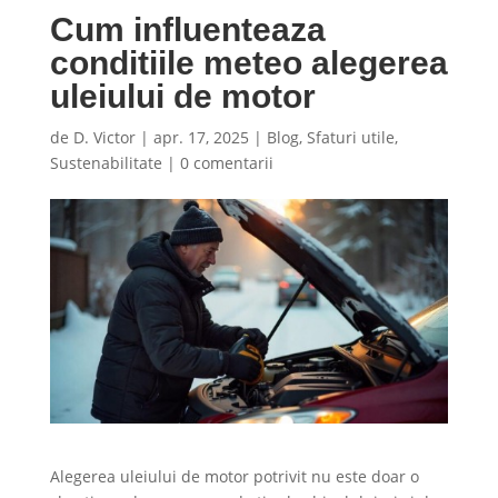
Cum influenteaza
conditiile meteo alegerea
uleiului de motor
de
D. Victor
|
apr. 17, 2025
|
Blog
,
Sfaturi utile
,
Sustenabilitate
|
0 comentarii
Alegerea uleiului de motor potrivit nu este doar o