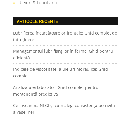
Uleiuri & Lubrifianti
ARTICOLE RECENTE
Lubrifierea încărcătoarelor frontale: Ghid complet de
întreținere
Managementul lubrifianților în ferme: Ghid pentru
eficiență
Indicele de viscozitate la uleiuri hidraulice: Ghid
complet
Analiză ulei laborator: Ghid complet pentru
mentenanță predictivă
Ce înseamnă NLGI și cum alegi consistența potrivită
a vaselinei