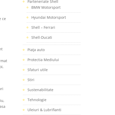
Parteneriate Shell
e
BMW Motorsport
Hyundai Motorsport
e ce
Shell – Ferrari
Shell-Ducati
nt
Piaţa auto
Protectia Mediului
ormat
i,
Sfaturi utile
Stiri
ri
Sustenabilitate
Tehnologie
iu,
rasa
Uleiuri & Lubrifianti