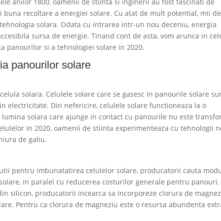
nele anilor 1800, oamenii de stiinta si inginerii au fost fascinati de
 buna recoltare a energiei solare. Cu atat de mult potential, mii d
 tehnologia solara. Odata cu intrarea intr-un nou deceniu, energia
 accesibila sursa de energie. Tinand cont de asta, vom arunca in cel
a panourilor si a tehnologiei solare in 2020.
ia panourilor solare
elula solara. Celulele solare care se gasesc in panourile solare su
n electricitate. Din nefericire, celulele solare functioneaza la o
 lumina solara care ajunge in contact cu panourile nu este transf
lulelor in 2020, oamenii de stiinta experimenteaza cu tehnologii no
niura de galiu.
tii pentru imbunatatirea celulelor solare, producatorii cauta modu
solare, in paralel cu reducerea costurilor generale pentru panouri.
i din silicon, producatorii incearca sa incorporeze clorura de magnez
olare. Pentru ca clorura de magneziu este o resursa abundenta ext