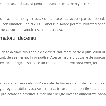
emperatura ridicata si pentru a avea acces la energie in mers.
ciun caz o tehnologie noua. Cu toate acestea, aceste panouri portab
u consumatorul de zi cu zi. Panourile solare permit utilizatorilor sa
 timp ce sunt in camping sau se recreaza.
urmatorul deceniu
 uriase actuale din zonele de desert, dar mare parte a publicului n
unt, de asemenea, in pregatire. Aceste insule plutitoare de panour
sive de energie si sa joace un rol mare in dezvoltarea energiei
ca sa adapteze cele 3000 de mile de bariere de protectie fonica d
ergie regenerabila. Noua structura va incorpora panourile solare pe
d proiectate sa produca suficienta energie incat sa alimenteze pana