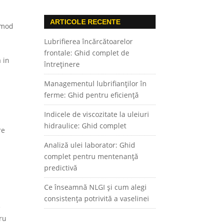
ARTICOLE RECENTE
i mod
Lubrifierea încărcătoarelor
frontale: Ghid complet de
 in
întreținere
Managementul lubrifianților în
ferme: Ghid pentru eficiență
Indicele de viscozitate la uleiuri
hidraulice: Ghid complet
re
Analiză ulei laborator: Ghid
complet pentru mentenanță
predictivă
Ce înseamnă NLGI și cum alegi
consistența potrivită a vaselinei
e
tru