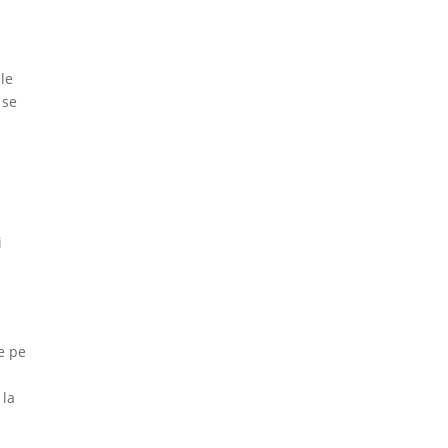
ile
 se
u
i
e pe
 la