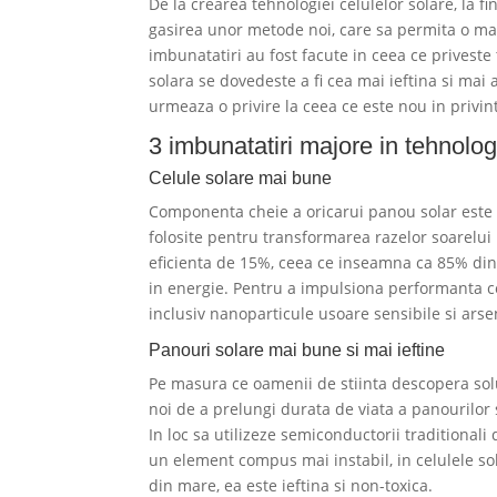
De la crearea tehnologiei celulelor solare, la fi
gasirea unor metode noi, care sa permita o mai
imbunatatiri au fost facute in ceea ce priveste
solara se dovedeste a fi cea mai ieftina si mai
urmeaza o privire la ceea ce este nou in privint
3 imbunatatiri majore in tehnolog
Celule solare mai bune
Componenta cheie a oricarui panou solar este c
folosite pentru transformarea razelor soarelui i
eficienta de 15%, ceea ce inseamna ca 85% din
in energie. Pentru a impulsiona performanta ce
inclusiv nanoparticule usoare sensibile si arse
Panouri solare mai bune si mai ieftine
Pe masura ce oamenii de stiinta descopera solu
noi de a prelungi durata de viata a panourilor 
In loc sa utilizeze semiconductorii traditional
un element compus mai instabil, in celulele s
din mare, ea este ieftina si non-toxica.