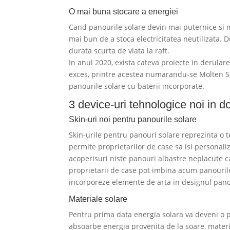
O mai buna stocare a energiei
Cand panourile solare devin mai puternice si m
mai bun de a stoca electricitatea neutilizata. D
durata scurta de viata la raft.
In anul 2020, exista cateva proiecte in derula
exces, printre acestea numarandu-se Molten Sa
panourile solare cu baterii incorporate.
3 device-uri tehnologice noi in d
Skin-uri noi pentru panourile solare
Skin-urile pentru panouri solare reprezinta o t
permite proprietarilor de case sa isi personal
acoperisuri niste panouri albastre neplacute c
proprietarii de case pot imbina acum panourile
incorporeze elemente de arta in designul panou
Materiale solare
Pentru prima data energia solara va deveni o pa
absoarbe energia provenita de la soare, materia