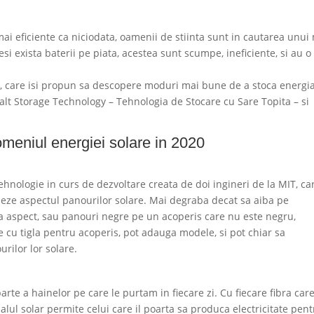
ai eficiente ca niciodata, oamenii de stiinta sunt in cautarea unu
esi exista baterii pe piata, acestea sunt scumpe, ineficiente, si au o
re, care isi propun sa descopere moduri mai bune de a stoca energia
lt Storage Technology – Tehnologia de Stocare cu Sare Topita – si
omeniul energiei solare in 2020
ehnologie in curs de dezvoltare creata de doi ingineri de la MIT, ca
izeze aspectul panourilor solare. Mai degraba decat sa aiba pe
a aspect, sau panouri negre pe un acoperis care nu este negru,
 cu tigla pentru acoperis, pot adauga modele, si pot chiar sa
rilor lor solare.
rte a hainelor pe care le purtam in fiecare zi. Cu fiecare fibra car
lul solar permite celui care il poarta sa produca electricitate pen