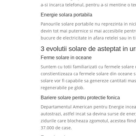
a-si incarca telefonul, pentru a-si mentine o t
Energie solara portabila
Panourile solare portabile nu reprezinta in ni
devin tot mai puternice si mai accesibile pentr
bucure de electricitate in afara retelei sau in
3 evolutii solare de asteptat in 
Ferme solare in oceane
Suntem cu totii familiarizati cu fermele solare
constientizeaza ca fermele solare din oceane s
solare vor fi capabile sa genereze cantitati ma
regenerabile pe glob.
Bariere solare pentru protectie fonica
Departamentul American pentru Energie incear
autostrazi, astfel incat sa devina surse de en
zidurile care blocheaza zgomotul, acestea fiin
37.000 de case.