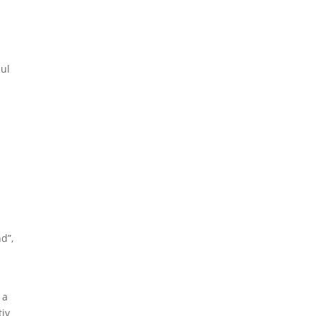
pul
a
d”,
 a
tiv