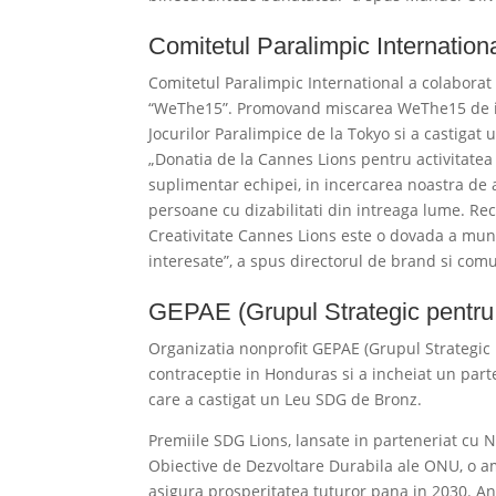
Comitetul Paralimpic Internation
Comitetul Paralimpic International a colabor
“WeThe15”. Promovand miscarea WeThe15 de inclu
Jocurilor Paralimpice de la Tokyo si a castigat
„Donatia de la Cannes Lions pentru activitatea 
suplimentar echipei, in incercarea noastra de 
persoane cu dizabilitati din intreaga lume. R
Creativitate Cannes Lions este o dovada a munc
interesate”, a spus directorul de brand si comu
GEPAE (Grupul Strategic pentru 
Organizatia nonprofit GEPAE (Grupul Strategic 
contraceptie in Honduras si a incheiat un part
care a castigat un Leu SDG de Bronz.
Premiile SDG Lions, lansate in parteneriat cu 
Obiective de Dezvoltare Durabila ale ONU, o amb
asigura prosperitatea tuturor pana in 2030. An