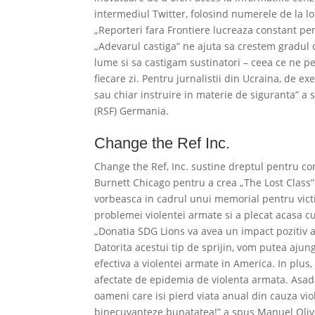
intermediul Twitter, folosind numerele de la l
„Reporteri fara Frontiere lucreaza constant p
„Adevarul castiga” ne ajuta sa crestem gradul
lume si sa castigam sustinatori – ceea ce ne per
fiecare zi. Pentru jurnalistii din Ucraina, de 
sau chiar instruire in materie de siguranta” a 
(RSF) Germania.
Change the Ref Inc.
Change the Ref, Inc. sustine dreptul pentru con
Burnett Chicago pentru a crea „The Lost Class”.
vorbeasca in cadrul unui memorial pentru victi
problemei violentei armate si a plecat acasa c
„Donatia SDG Lions va avea un impact pozitiv 
Datorita acestui tip de sprijin, vom putea aj
efectiva a violentei armate in America. In plus,
afectate de epidemia de violenta armata. Asada
oameni care isi pierd viata anual din cauza v
binecuvanteze bunatatea!” a spus Manuel Oliver,