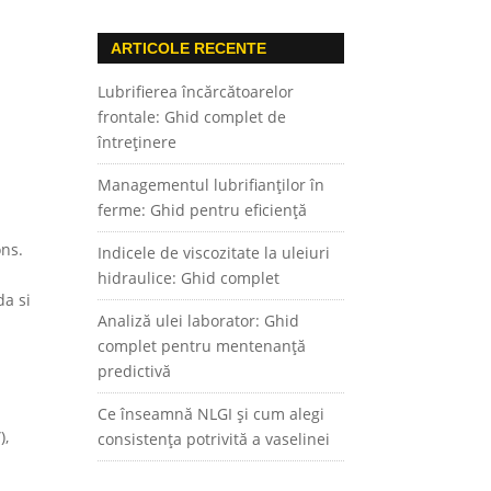
ARTICOLE RECENTE
Lubrifierea încărcătoarelor
frontale: Ghid complet de
întreținere
a
Managementul lubrifianților în
ferme: Ghid pentru eficiență
ons.
Indicele de viscozitate la uleiuri
hidraulice: Ghid complet
da si
Analiză ulei laborator: Ghid
complet pentru mentenanță
predictivă
Ce înseamnă NLGI și cum alegi
),
consistența potrivită a vaselinei