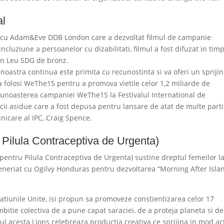
al
at cu Adam&Eve DDB London care a dezvoltat filmul de campanie
ziune a persoanelor cu dizabilitati, filmul a fost difuzat in tim
 un Leu SDG de bronz.
noastra continua este primita cu recunostinta si va oferi un sprijin
a folosi WeThe15 pentru a promova vietile celor 1,2 miliarde de
ecunoasterea campaniei WeThe15 la Festivalul International de
ii asidue care a fost depusa pentru lansare de atat de multe parti
nicare al IPC, Craig Spence.
Pilula Contraceptiva de Urgenta)
pentru Pilula Contraceptiva de Urgenta) sustine dreptul femeilor l
eneriat cu Ogilvy Honduras pentru dezvoltarea “Morning After Islan
Natiunile Unite, isi propun sa promoveze constientizarea celor 17
itie colectiva de a pune capat saraciei, de a proteja planeta si de
ul acesta Lions celebreaza productia creativa ce sprijina in mod ac