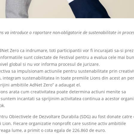
ons va introduce o raportare non-obligatorie de sustenabilitate in proce
Net Zero ca indrumare, toti participantii vor fi incurajati sa-si prez
 informatiile sunt colectate de Festival pentru a evalua cele mai bu
a nivel global si nu vor informa procesul de jurizare.
ctiva sa impulsionam actiunile pentru sustenabilitate prin creativi
, integram sustenabilitatea in toate premiile Lions din acest an pe
rijini ambitiile AdNet Zero” a adaugat el.
 Lions arata cum creativitatea poate determina actiuni menite sa
 suntem incantati sa sprijinim activitatea continua a acestor organi
ok.
ntru Obiectivele de Dezvoltare Durabila (SDG) au fost donate catre 
i Lion. Fiecare organizatie nonprofit care sustine activ ambitiile
treaga lume, a primit o cota egala de 226.860 de euro.