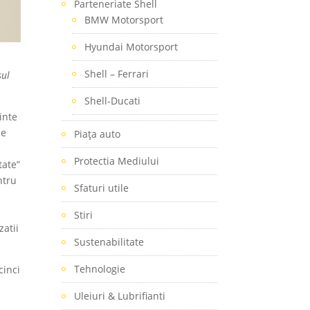
Parteneriate Shell
BMW Motorsport
Hyundai Motorsport
Shell – Ferrari
sul
Shell-Ducati
inte
ne
Piaţa auto
Protectia Mediului
tate”
ntru
Sfaturi utile
Stiri
zatii
Sustenabilitate
Tehnologie
cinci
Uleiuri & Lubrifianti