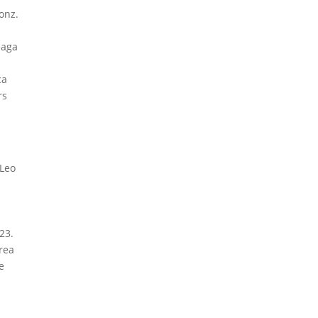
onz.
eaga
ca
rs
 Leo
a
23.
rea
e