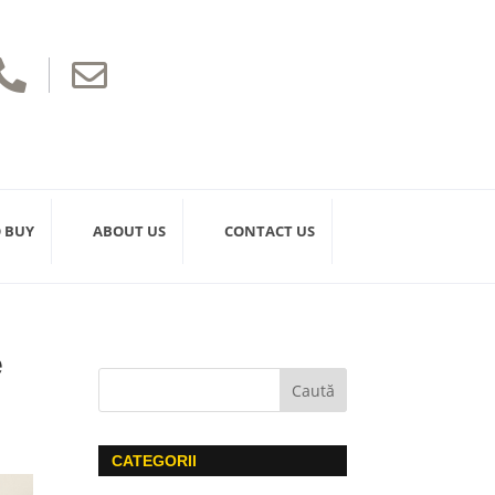


 BUY
ABOUT US
CONTACT US
e
CATEGORII