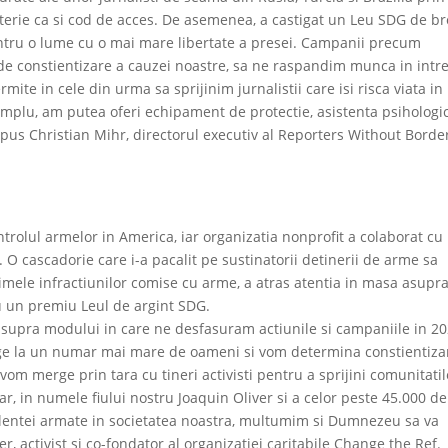
oterie ca si cod de acces. De asemenea, a castigat un Leu SDG de br
entru o lume cu o mai mare libertate a presei. Campanii precum
 de constientizare a cauzei noastre, sa ne raspandim munca in intr
mite in cele din urma sa sprijinim jurnalistii care isi risca viata in
exemplu, am putea oferi echipament de protectie, asistenta psihologi
spus Christian Mihr, directorul executiv al Reporters Without Borde
trolul armelor in America, iar organizatia nonprofit a colaborat cu
 O cascadorie care i-a pacalit pe sustinatorii detinerii de arme sa
mele infractiunilor comise cu arme, a atras atentia in masa asupr
u un premiu Leul de argint SDG.
asupra modului in care ne desfasuram actiunile si campaniile in 20
unge la un numar mai mare de oameni si vom determina constientiza
 vom merge prin tara cu tineri activisti pentru a sprijini comunitatil
r, in numele fiului nostru Joaquin Oliver si a celor peste 45.000 de
iolentei armate in societatea noastra, multumim si Dumnezeu sa va
 activist si co-fondator al organizatiei caritabile Change the Ref.