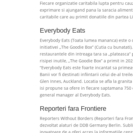
Fiecare organizatie caritabila lupta pentru cauz
exprimare si ajungand pana la saracia alimentara
caritabile care au primit donatiile din partea L
Everybody Eats
Everybody Eats (Toata lumea mananca) este o or
initiativei „The Goodie Box” (Cutia cu bunatat
restaurantele din intreaga tara sa „plateasca” 
risipei inutile, „The Goodie Box” a primit in 2
“Everybody Eats este foarte incantat sa primeas
Banii vor fi destinati infiintarii celui de-al t
Glen Innes, Auckland. Locatia se afla la grani
isi propune sa ofere in fiecare saptamana 750 
general manager al Everybody Eats.
Reporteri fara Frontiere
Reporters Without Borders (Reporteri fara Fron
dezvoltat alaturi de DDB Germany Berlin. Sublin
inovatoare de a oferi acces la informatiile cenz