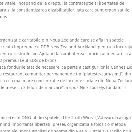
e vitale, incepand de la dreptul la contraceptie si libertatea de
 si la constientizarea dizabilitatilor. Iata care sunt organizatiile
ions.
ganizatie caritabila din Noua Zeelanda care se afla in spatele
i), creata impreuna cu DDB New Zealand Auckland, pentru a incuraj
pentru resturile lor. Ajutand la combaterea saraciei alimentare si a
022 premiul Leul SDG de bronz.
ca fondurile atat de necesare, ca parte a castigurilor la Cannes Li
reilea restaurant comunitar permanent de tip “plateste-cum-simti”, din
ta cu cea mai mare concentratie de locuinte sociale din Noua Zeelan
de mese cu 3 feluri de mancare”, a spus Nick Loosely, fondator si
tiere) este ONG-ul din spatele „The Truth Wins” (“Adevarul castiga”
iind importanta libertatii presei, organizatia a folosit o metoda
urate ale unor jurnalisti de seama din Rusia, Turcia si Brazilia prin