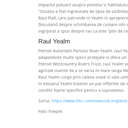
impactul poluarii asupra pestelui si habitatului
“Situatia a fost ingreunata de lipsa de vizibili
Raul Piall, care patrunde in Yealm in apropier
Discutand despre schimbarea de culoare intr-o
ingrijorat a spus despre rau ca este “plin de cev
Raul Yealm
Potrivit Autoritatii Portului River Yealm, raul
adaposteste multe specii protejate si ofera un
Potrivit Westcountry Rivers Trust, raul Yealm se
agricole inainte de a se varsa in mare langa 
Raul Yealm curge prin cateva orase si sate ui
In estuarul Yealm traieste un pat infloritor de s
conditii foarte specifice pentru a supravietui.
Sursa:
https://www.bbc.com/news/uk-england
Foto: freepik