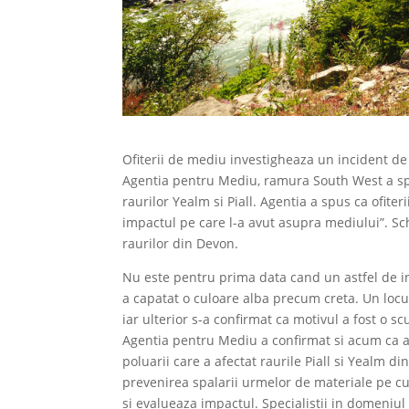
Ofiterii de mediu investigheaza un incident d
Agentia pentru Mediu, ramura South West a spu
raurilor Yealm si Piall. Agentia a spus ca ofiteri
impactul pe care l-a avut asupra mediului”. S
raurilor din Devon.
Nu este pentru prima data cand un astfel de in
a capatat o culoare alba precum creta. Un locu
iar ulterior s-a confirmat ca motivul a fost o s
Agentia pentru Mediu a confirmat si acum ca a 
poluarii care a afectat raurile Piall si Yealm d
prevenirea spalarii urmelor de materiale pe cur
si evalueaza impactul. Specialistii in domeniul 