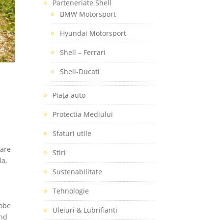
Parteneriate Shell
BMW Motorsport
Hyundai Motorsport
Shell – Ferrari
Shell-Ducati
Piaţa auto
Protectia Mediului
Sfaturi utile
care
Stiri
la,
Sustenabilitate
Tehnologie
robe
Uleiuri & Lubrifianti
and