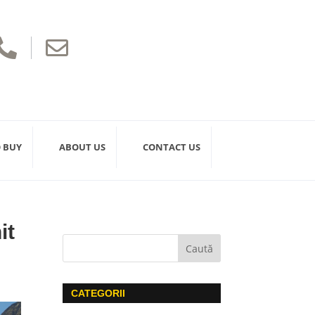


 BUY
ABOUT US
CONTACT US
it
CATEGORII