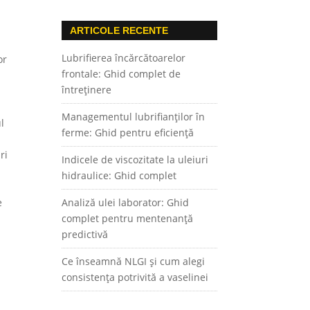
ARTICOLE RECENTE
Lubrifierea încărcătoarelor
or
frontale: Ghid complet de
întreținere
Managementul lubrifianților în
l
ferme: Ghid pentru eficiență
ri
Indicele de viscozitate la uleiuri
hidraulice: Ghid complet
e
Analiză ulei laborator: Ghid
complet pentru mentenanță
predictivă
Ce înseamnă NLGI și cum alegi
consistența potrivită a vaselinei