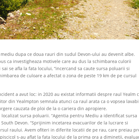
e mediu dupa ce doua rauri din sudul Devon-ului au devenit albe.
s ca investigheaza motivele care au dus la schimbarea culorii
i sai se afla la fata locului, “incercand sa caute sursa poluarii si
chimbarea de culoare a afectat o zona de peste 19 km de pe cursul
cident a avut loc: in 2020 au existat informatii despre raul Yealm 
itor din Yealmpton semnala atunci ca raul arata ca o vopsea lavabi
curgere cauzata de ploi de la o cariera din apropiere.
localizat sursa poluarii. “Agentia pentru Mediu a identificat sursa
in South Devon. “Sprijinim incetarea evacuarilor de la lucrare si
sul raului. Avem ofiteri in diferite locatii de pe rau, care preiau p
piscicol s-au aflat la fata locului de la prima ora a diminetii, evalu