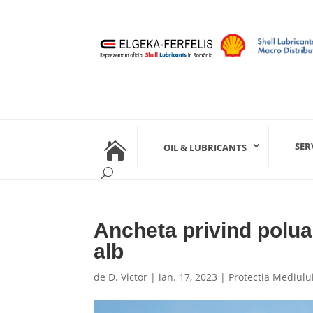

SER
OIL & LUBRICANTS
Ancheta privind polua
alb
de
D. Victor
|
ian. 17, 2023
|
Protectia Mediulu