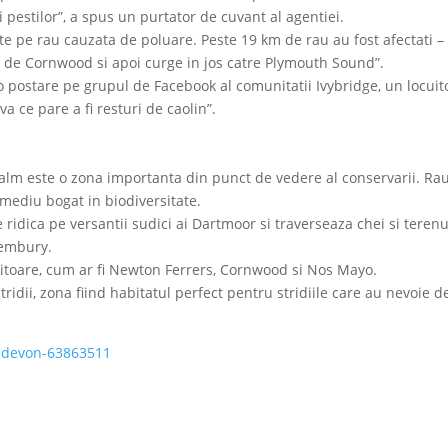
 pestilor”, a spus un purtator de cuvant al agentiei.
tate pe rau cauzata de poluare. Peste 19 km de rau au fost afectati –
e de Cornwood si apoi curge in jos catre Plymouth Sound”.
 postare pe grupul de Facebook al comunitatii Ivybridge, un locuit
a ce pare a fi resturi de caolin”.
 Yealm este o zona importanta din punct de vedere al conservarii. Rau
 mediu bogat in biodiversitate.
 ridica pe versantii sudici ai Dartmoor si traverseaza chei si terenu
Wembury.
mitoare, cum ar fi Newton Ferrers, Cornwood si Nos Mayo.
tridii, zona fiind habitatul perfect pentru stridiile care au nevoie d
-devon-63863511