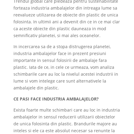
Trendul global care pledeaza pentru sustenabilitate
forteaza industria ambalajelor din intreaga lume sa
reevalueze utilizarea de obiecte din plastic de unica
folosinta. In ultimii ani a devenit din ce in ce mai clar
ca aceste obiecte din plastic dauneaza in mod
semnificativ planetei, si mai ales oceanelor.
In incercarea sa de a stopa distrugerea planetei,
industria ambalajelor face in prezent presiuni
importante in sensul folosirii de ambalaje fara
plastic. Iata de ce, in cele ce urmeaza, vom analiza
schimbarile care au loc la nivelul acestei industrii in
lume si vom intelege care sunt alternativele la
ambalajele din plastic.
CE PASI FACE INDUSTRIA AMBALAJELOR?
Exista foarte multe schimbari care au loc in industria
ambalajelor in sensul reducerii utilizarii obiectelor
de unica folosinta din plastic. Brandurile majore au
inteles si ele ca este absolut necesar sa renunte la