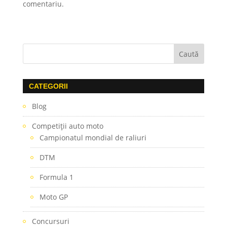
comentariu.
CATEGORII
Blog
Competiţii auto moto
Campionatul mondial de raliuri
DTM
Formula 1
Moto GP
Concursuri