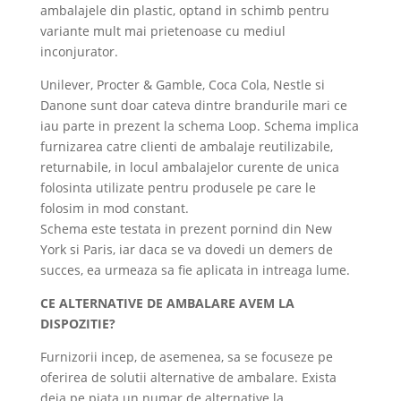
ambalajele din plastic, optand in schimb pentru
variante mult mai prietenoase cu mediul
inconjurator.
Unilever, Procter & Gamble, Coca Cola, Nestle si
Danone sunt doar cateva dintre brandurile mari ce
iau parte in prezent la schema Loop. Schema implica
furnizarea catre clienti de ambalaje reutilizabile,
returnabile, in locul ambalajelor curente de unica
folosinta utilizate pentru produsele pe care le
folosim in mod constant.
Schema este testata in prezent pornind din New
York si Paris, iar daca se va dovedi un demers de
succes, ea urmeaza sa fie aplicata in intreaga lume.
CE ALTERNATIVE DE AMBALARE AVEM LA
DISPOZITIE?
Furnizorii incep, de asemenea, sa se focuseze pe
oferirea de solutii alternative de ambalare. Exista
deja pe piata un numar de alternative la