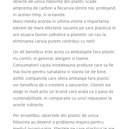
obiecte de unica folosinta din plastic scade
amprenta de carbon a fiecaruia dintre noi, protejand,
in acelasi timp, si oceanele.
Mass-media acorda in ultima vreme o importanta
extrem de mare efectelor socante pe care plasticul le
are asupra faunei salbatice a planetei, un rau la
eliminarea caruia putem contribui cu totii!
Un alt beneficiu este acela ca ambalajele fara plastic
nu contin, in general, alergeni si toxine.
Consumatorii cauta intotdeauna produse care sa fie
mai bune pentru sanatatea si starea lor de bine;
astfel, companiile care ofera ambalaje fara plastic
vor beneficia de o crestere a vanzarilor. Clientii vor
alege in mod activ un brand care arata ca ii pasa de
sustenabilitate, in comparatie cu unul nepasator la
aceste subiecte.
Per ansamblu, obiectele din plastic de unica
folosinta au devenit o problema majora pentru
mediul inconjurator. Efectele pe care plasticul le are