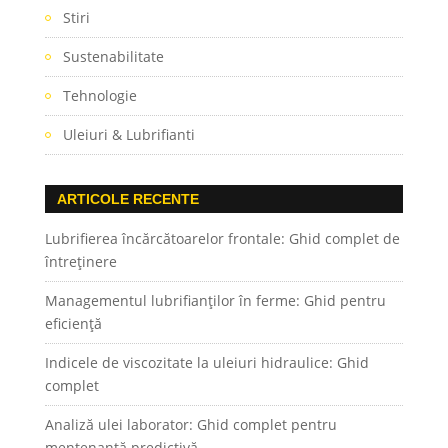
Stiri
Sustenabilitate
Tehnologie
Uleiuri & Lubrifianti
ARTICOLE RECENTE
Lubrifierea încărcătoarelor frontale: Ghid complet de
întreținere
Managementul lubrifianților în ferme: Ghid pentru
eficiență
Indicele de viscozitate la uleiuri hidraulice: Ghid
complet
Analiză ulei laborator: Ghid complet pentru
mentenanță predictivă