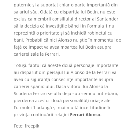
puternic şi a suportat chiar o parte importantă din
salariul său. Odată cu dispariţia lui Botin, nu este
exclus ca membrii consiliului director al Santander
să ia decizia că investiţiile băncii în Formula 1 nu
reprezintă o prioritate şi să închidă robinetul cu
bani. Probabil că nici Alonso nu ştie în momentul de
faţă ce impact va avea moartea lui Botin asupra
carierei sale la Ferrari.
Totuşi, faptul că aceste două personaje importante
au dispărut din peisajul lui Alonso de la Ferrari va
avea cu siguranţă consecinţe importante asupra
carierei spaniolului. Dacă viitorul lui Alonso la
Scuderia Ferrari se afla deja sub semnul întrebării,
pierderea acestor două personalităţi uriaşe ale
Formulei 1 adaugă şi mai multă incertitudine în
privinţa continuării relaţiei
Ferrari-Alonso.
Foto: freepik