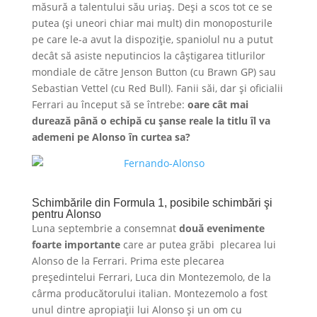
măsură a talentului său uriaş. Deşi a scos tot ce se
putea (şi uneori chiar mai mult) din monoposturile
pe care le-a avut la dispoziţie, spaniolul nu a putut
decât să asiste neputincios la câştigarea titlurilor
mondiale de către Jenson Button (cu Brawn GP) sau
Sebastian Vettel (cu Red Bull). Fanii săi, dar şi oficialii
Ferrari au început să se întrebe:
oare cât mai
durează până o echipă cu şanse reale la titlu îl va
ademeni pe Alonso în curtea sa?
Schimbările din Formula 1, posibile schimbări şi
pentru Alonso
Luna septembrie a consemnat
două evenimente
foarte importante
care ar putea grăbi plecarea lui
Alonso de la Ferrari. Prima este plecarea
preşedintelui Ferrari, Luca din Montezemolo, de la
cârma producătorului italian. Montezemolo a fost
unul dintre apropiaţii lui Alonso şi un om cu