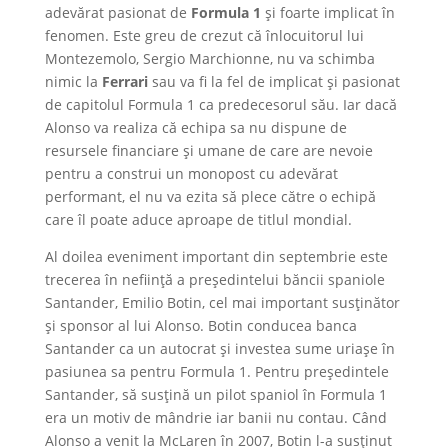
adevărat pasionat de
Formula 1
şi foarte implicat în
fenomen. Este greu de crezut că înlocuitorul lui
Montezemolo, Sergio Marchionne, nu va schimba
nimic la
Ferrari
sau va fi la fel de implicat şi pasionat
de capitolul Formula 1 ca predecesorul său. Iar dacă
Alonso va realiza că echipa sa nu dispune de
resursele financiare şi umane de care are nevoie
pentru a construi un monopost cu adevărat
performant, el nu va ezita să plece către o echipă
care îl poate aduce aproape de titlul mondial.
Al doilea eveniment important din septembrie este
trecerea în nefiinţă a preşedintelui băncii spaniole
Santander, Emilio Botin, cel mai important susţinător
şi sponsor al lui Alonso. Botin conducea banca
Santander ca un autocrat şi investea sume uriaşe în
pasiunea sa pentru Formula 1. Pentru preşedintele
Santander, să susţină un pilot spaniol în Formula 1
era un motiv de mândrie iar banii nu contau. Când
Alonso a venit la McLaren în 2007, Botin l-a susţinut