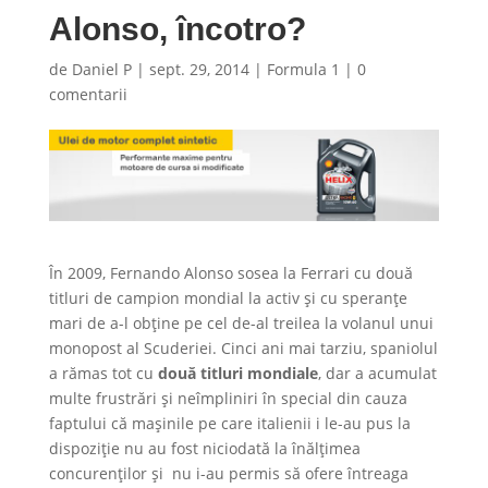
Alonso, încotro?
de
Daniel P
|
sept. 29, 2014
|
Formula 1
|
0
comentarii
În 2009, Fernando Alonso sosea la Ferrari cu două
titluri de campion mondial la activ şi cu speranţe
mari de a-l obţine pe cel de-al treilea la volanul unui
monopost al Scuderiei. Cinci ani mai tarziu, spaniolul
a rămas tot cu
două titluri mondiale
, dar a acumulat
multe frustrări şi neîmpliniri în special din cauza
faptului că maşinile pe care italienii i le-au pus la
dispoziţie nu au fost niciodată la înălţimea
concurenţilor şi nu i-au permis să ofere întreaga