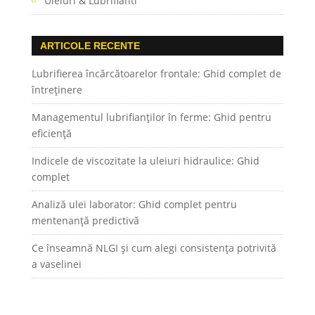
Uleiuri & Lubrifianti
ARTICOLE RECENTE
Lubrifierea încărcătoarelor frontale: Ghid complet de
întreținere
Managementul lubrifianților în ferme: Ghid pentru
eficiență
Indicele de viscozitate la uleiuri hidraulice: Ghid
complet
Analiză ulei laborator: Ghid complet pentru
mentenanță predictivă
Ce înseamnă NLGI și cum alegi consistența potrivită
a vaselinei