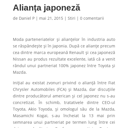
Alianța japoneză
de
Daniel P
|
mai 21, 2015
|
Stiri
|
0 comentarii
Moda parteneriatelor și alianțelor în industria auto
se răspândește și în Japonia. După ce alianțe precum
cea dintre marca europeană Renault și cea japoneză
Nissan au produs rezultate excelente, iată că a venit
rândul unui partneriat 100% japonez între Toyota și
Mazda.
Inițial au existat zvonuri privind o alianță între Fiat
Chrysler Automobiles (FCA) și Mazda, dar discuțiile
dintre producătorul american și cel japonez nu s-au
concretizat. În schimb, tratativele dintre CEO-ul
Toyota, Akio Toyoda, și omologul său de la Mazda,
Masamichi Kogai, s-au încheiat la 13 mai prin
semnarea unui partneriat pe termen lung între cei