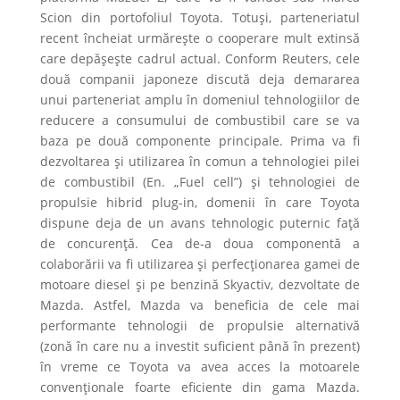
Scion din portofoliul Toyota. Totuși, parteneriatul
recent încheiat urmărește o cooperare mult extinsă
care depășește cadrul actual. Conform Reuters, cele
două companii japoneze discută deja demararea
unui parteneriat amplu în domeniul tehnologiilor de
reducere a consumului de combustibil care se va
baza pe două componente principale. Prima va fi
dezvoltarea și utilizarea în comun a tehnologiei pilei
de combustibil (En. „Fuel cell”) și tehnologiei de
propulsie hibrid plug-in, domenii în care Toyota
dispune deja de un avans tehnologic puternic față
de concurență. Cea de-a doua componentă a
colaborării va fi utilizarea și perfecționarea gamei de
motoare diesel și pe benzină Skyactiv, dezvoltate de
Mazda. Astfel, Mazda va beneficia de cele mai
performante tehnologii de propulsie alternativă
(zonă în care nu a investit suficient până în prezent)
în vreme ce Toyota va avea acces la motoarele
convenționale foarte eficiente din gama Mazda.