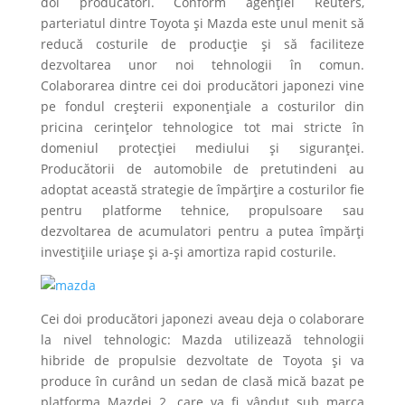
doi producători. Conform agenției Reuters,
parteriatul dintre Toyota și Mazda este unul menit să
reducă costurile de producție și să faciliteze
dezvoltarea unor noi tehnologii în comun.
Colaborarea dintre cei doi producători japonezi vine
pe fondul creșterii exponențiale a costurilor din
pricina cerințelor tehnologice tot mai stricte în
domeniul protecției mediului și siguranței.
Producătorii de automobile de pretutindeni au
adoptat această strategie de împărțire a costurilor fie
pentru platforme tehnice, propulsoare sau
dezvoltarea de acumulatori pentru a putea împărți
investițiile uriașe și a-și amortiza rapid costurile.
Cei doi producători japonezi aveau deja o colaborare
la nivel tehnologic: Mazda utilizează tehnologii
hibride de propulsie dezvoltate de Toyota și va
produce în curând un sedan de clasă mică bazat pe
platforma Mazdei 2, care va fi vândut sub marca