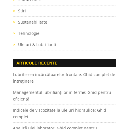
Stiri
Sustenabilitate
Tehnologie
Uleiuri & Lubrifianti
ARTICOLE RECENTE
Lubrifierea încărcătoarelor frontale: Ghid complet de
întreținere
Managementul lubrifianților în ferme: Ghid pentru
eficiență
Indicele de viscozitate la uleiuri hidraulice: Ghid
complet
Analiză ulei laborator: Ghid complet pentru