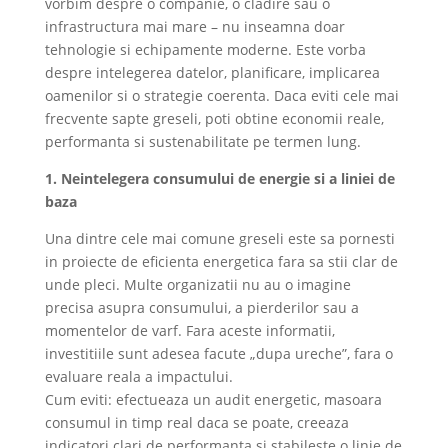
vorbim despre o companie, o cladire sau o
infrastructura mai mare – nu inseamna doar
tehnologie si echipamente moderne. Este vorba
despre intelegerea datelor, planificare, implicarea
oamenilor si o strategie coerenta. Daca eviti cele mai
frecvente sapte greseli, poti obtine economii reale,
performanta si sustenabilitate pe termen lung.
1. Neintelegera consumului de energie si a liniei de
baza
Una dintre cele mai comune greseli este sa pornesti
in proiecte de eficienta energetica fara sa stii clar de
unde pleci. Multe organizatii nu au o imagine
precisa asupra consumului, a pierderilor sau a
momentelor de varf. Fara aceste informatii,
investitiile sunt adesea facute „dupa ureche”, fara o
evaluare reala a impactului.
Cum eviti: efectueaza un audit energetic, masoara
consumul in timp real daca se poate, creeaza
indicatori clari de performanta si stabileste o linie de