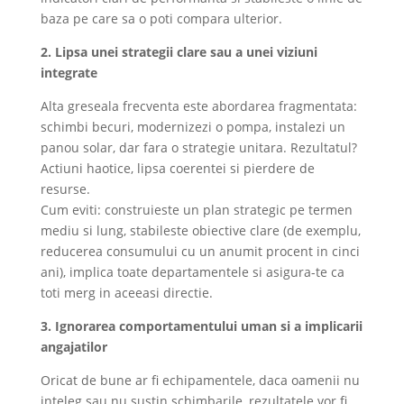
baza pe care sa o poti compara ulterior.
2. Lipsa unei strategii clare sau a unei viziuni
integrate
Alta greseala frecventa este abordarea fragmentata:
schimbi becuri, modernizezi o pompa, instalezi un
panou solar, dar fara o strategie unitara. Rezultatul?
Actiuni haotice, lipsa coerentei si pierdere de
resurse.
Cum eviti: construieste un plan strategic pe termen
mediu si lung, stabileste obiective clare (de exemplu,
reducerea consumului cu un anumit procent in cinci
ani), implica toate departamentele si asigura-te ca
toti merg in aceeasi directie.
3. Ignorarea comportamentului uman si a implicarii
angajatilor
Oricat de bune ar fi echipamentele, daca oamenii nu
inteleg sau nu sustin schimbarile, rezultatele vor fi