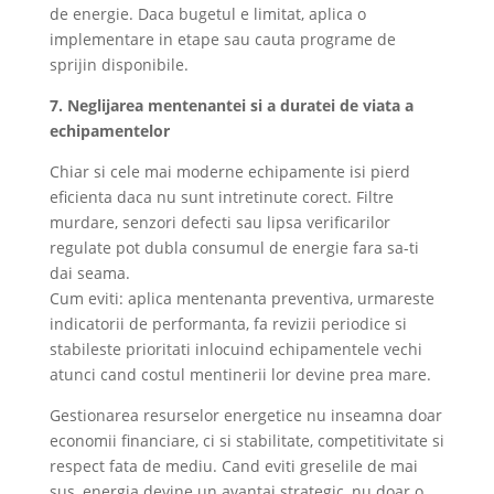
de energie. Daca bugetul e limitat, aplica o
implementare in etape sau cauta programe de
sprijin disponibile.
7. Neglijarea mentenantei si a duratei de viata a
echipamentelor
Chiar si cele mai moderne echipamente isi pierd
eficienta daca nu sunt intretinute corect. Filtre
murdare, senzori defecti sau lipsa verificarilor
regulate pot dubla consumul de energie fara sa-ti
dai seama.
Cum eviti: aplica mentenanta preventiva, urmareste
indicatorii de performanta, fa revizii periodice si
stabileste prioritati inlocuind echipamentele vechi
atunci cand costul mentinerii lor devine prea mare.
Gestionarea resurselor energetice nu inseamna doar
economii financiare, ci si stabilitate, competitivitate si
respect fata de mediu. Cand eviti greselile de mai
sus, energia devine un avantaj strategic, nu doar o