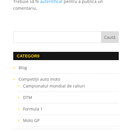
Trebuie să fii
autentificat
pentru a publica un
comentariu.
CATEGORII
Blog
Competiţii auto moto
Campionatul mondial de raliuri
DTM
Formula 1
Moto GP