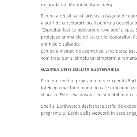
de prada din Muntii Soutpansberg.
Echipa a reusit sa isi largeasca bagajul de cun
alaturi de cercetatori locali pentru a dezvolta 
“Expeditia fost cu adevarat o revelatie” a spus 
protejeze animalele de atacurile leoparzilor. P
animalele salbatice”.
Echipa a invatat, de asemenea, si valoarea ascul
vom trata pur si simplu un simptom” a remarc
GASIREA UNEI SOLUTII SUSTENABILE
Prin intermediul programului de expeditii Earth
inteleaga mai bine modul in care functioneaza d
si acasa. Este ceva absolut inestimabil pentru 
Shell si Earthwatch desfasoara astfel de expedi
programului Earth Skills Network, in care anga