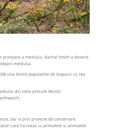
 de protejare a mediului. Rachel Smith a devenit
otejarii mediului.
2008 una dintre populatiile de leoparzi cu cea
 mediului din zone precum Muntii
Earthwatch.
recte, dar si prin proiecte de conservare.
etatori care lucreaza cu primatele si animalele