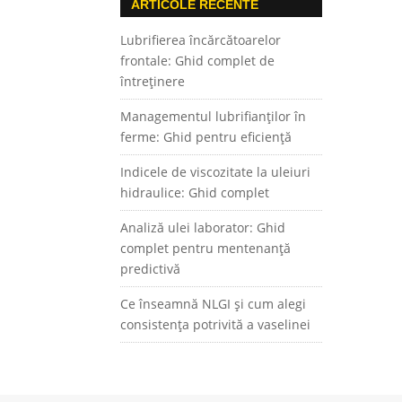
ARTICOLE RECENTE
Lubrifierea încărcătoarelor
frontale: Ghid complet de
întreținere
Managementul lubrifianților în
ferme: Ghid pentru eficiență
Indicele de viscozitate la uleiuri
hidraulice: Ghid complet
Analiză ulei laborator: Ghid
complet pentru mentenanță
predictivă
Ce înseamnă NLGI și cum alegi
consistența potrivită a vaselinei