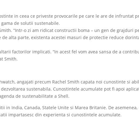
ostinte in ceea ce priveste provocarile pe care le are de infruntat 
o gama de solutii sustenabile.
Smith. “Intr-o zi am ridicat constructii boma – un gen de grajduri p
e de alta parte, existenta acestei masuri de protectie reduce dorint
tarii factorilor implicati. “In acest fel vom avea sansa de a contribu
at Smith.
watch, angajati precum Rachel Smith capata noi cunostinte si abilit
ezvoltarea sustenabila. Cunostintele acumulate pot fi apoi aplicate 
agenda de sustenabilitate a Shell.
tii in India, Canada, Statele Unite si Marea Britanie. De asemenea, 
jatii impartasesc din experienta si cunostintele acumulate.