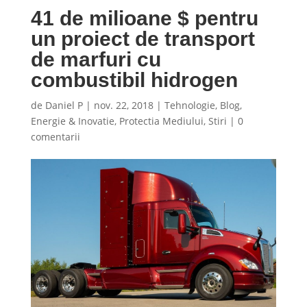
41 de milioane $ pentru
un proiect de transport
de marfuri cu
combustibil hidrogen
de
Daniel P
|
nov. 22, 2018
|
Tehnologie
,
Blog
,
Energie & Inovatie
,
Protectia Mediului
,
Stiri
|
0
comentarii