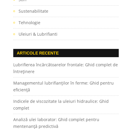
Sustenabilitate
Tehnologie
Uleiuri & Lubrifianti
ARTICOLE RECENTE
Lubrifierea încărcătoarelor frontale: Ghid complet de
întreținere
Managementul lubrifianților în ferme: Ghid pentru
eficiență
Indicele de viscozitate la uleiuri hidraulice: Ghid
complet
Analiză ulei laborator: Ghid complet pentru
mentenanță predictivă