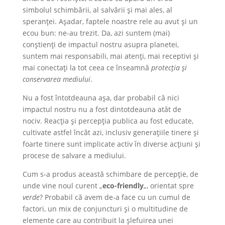
simbolul schimbării, al salvării și mai ales, al
speranței. Așadar, faptele noastre rele au avut și un
ecou bun: ne-au trezit. Da, azi suntem (mai)
conștienți de impactul nostru asupra planetei,
suntem mai responsabili, mai atenți, mai receptivi și
mai conectați la tot ceea ce înseamnă
protecția și
conservarea mediului
.
Nu a fost întotdeauna așa, dar probabil că nici
impactul nostru nu a fost dintotdeauna atât de
nociv. Reacția și percepția publica au fost educate,
cultivate astfel încât azi, inclusiv generațiile tinere și
foarte tinere sunt implicate activ în diverse acțiuni și
procese de salvare a mediului.
Cum s-a produs această schimbare de percepție, de
unde vine noul curent „
eco-friendly
„, orientat spre
verde
? Probabil că avem de-a face cu un cumul de
factori, un mix de conjuncturi și o multitudine de
elemente care au contribuit la șlefuirea unei