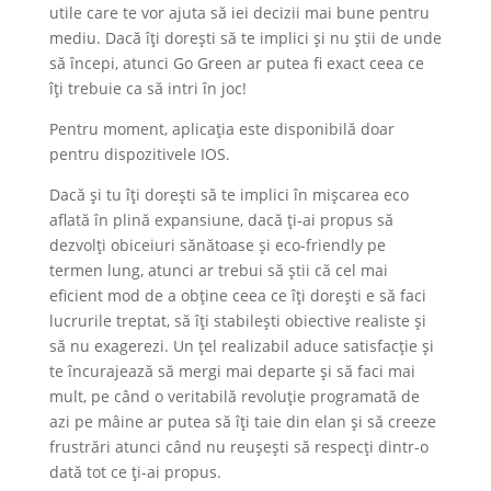
utile care te vor ajuta să iei decizii mai bune pentru
mediu. Dacă îți dorești să te implici și nu știi de unde
să începi, atunci Go Green ar putea fi exact ceea ce
îți trebuie ca să intri în joc!
Pentru moment, aplicația este disponibilă doar
pentru dispozitivele IOS.
Dacă și tu îți dorești să te implici în mișcarea eco
aflată în plină expansiune, dacă ți-ai propus să
dezvolți obiceiuri sănătoase și eco-friendly pe
termen lung, atunci ar trebui să știi că cel mai
eficient mod de a obține ceea ce îți dorești e să faci
lucrurile treptat, să îți stabilești obiective realiste și
să nu exagerezi. Un țel realizabil aduce satisfacție și
te încurajează să mergi mai departe și să faci mai
mult, pe când o veritabilă revoluție programată de
azi pe mâine ar putea să îți taie din elan și să creeze
frustrări atunci când nu reușești să respecți dintr-o
dată tot ce ți-ai propus.