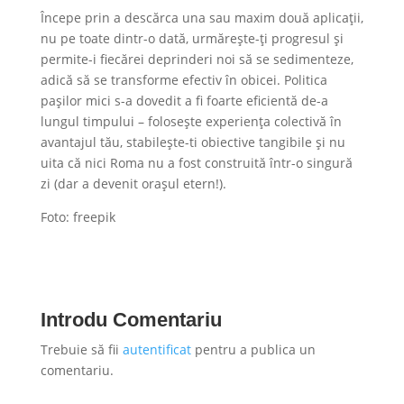
Începe prin a descărca una sau maxim două aplicații,
nu pe toate dintr-o dată, urmărește-ți progresul și
permite-i fiecărei deprinderi noi să se sedimenteze,
adică să se transforme efectiv în obicei. Politica
pașilor mici s-a dovedit a fi foarte eficientă de-a
lungul timpului – folosește experiența colectivă în
avantajul tău, stabilește-ti obiective tangibile și nu
uita că nici Roma nu a fost construită într-o singură
zi (dar a devenit orașul etern!).
Foto: freepik
Introdu Comentariu
Trebuie să fii
autentificat
pentru a publica un
comentariu.