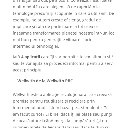
un mugur sau doi, pe alocuri. Contează, însă, foarte
mult modul în care alegem să ne raportăm la
tehnologie precum și scopurile în care o utilizăm. De
exemplu, ne putem crește eficiența, gradul de
implicare și rata de participare la tot ceea ce
înseamnă transformarea planetei noastre într-un loc
mai bun pentru generațiile viitoare – prin
intermediul tehnologiei.
Iată
4 aplicații
care îți vor permite, te vor stimula și /
sau te vor ajuta să procedezi întocmai pentru a servi
acest principiu:
Wellwith de la Wellwith PBC
Wellwith este o aplicație revoluționară care creează
premise pentru reutilizare și reciclare prin
intermediul unui sistem bazat pe… stimulente. Te-
am făcut curios? Ei bine, dacă îți iei plase sau pungi
de acasă atunci când mergi la cumpărături (și nu
cumperi altele de fiecare dată) sau dacă te duci cu