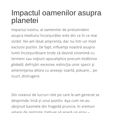
Impactul oamenilor asupra
planetei
Impactul nostru, al oamenilor de pretutindeni
asupra mediului înconjurător este din ce în ce mai
vizibil. Ne-am lăsat amprenta, dar nu într-un mod
exclusiv pozitiv. De fapt, influența noastră asupra
lumii înconjurătoare tinde să devină sinonimă cu
termeni sau noțiuni apocaliptice precum
încălzirea
globală
, defrișări excesive, extincția unor specii și
amenințarea altora cu aceeași soartă, poluare… pe
scurt, distrugere.
Din noianul de lucruri rele pe care le-am generat se
desprinde, însă și unul pozitiv. Așa cum ne-au
obișnuit basmele din fragedă pruncie, în vremuri
amare de restriște, trebuie să apară un erou –