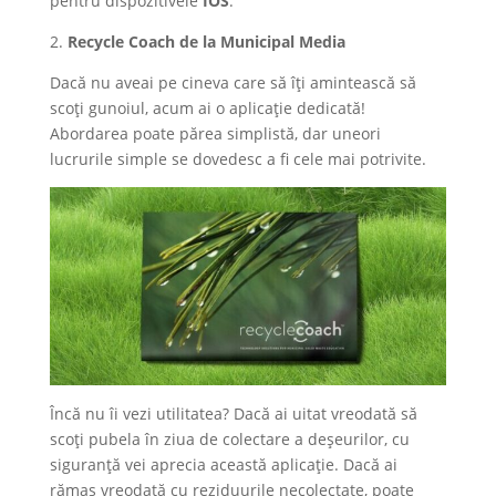
pentru dispozitivele
IOS
.
2.
Recycle Coach de la Municipal Media
Dacă nu aveai pe cineva care să îți amintească să
scoți gunoiul, acum ai o aplicație dedicată!
Abordarea poate părea simplistă, dar uneori
lucrurile simple se dovedesc a fi cele mai potrivite.
Încă nu îi vezi utilitatea? Dacă ai uitat vreodată să
scoți pubela în ziua de colectare a deșeurilor, cu
siguranță vei aprecia această aplicație. Dacă ai
rămas vreodată cu reziduurile necolectate, poate