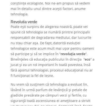
conștiințe ecologiste. Noi ne-am propus să vedem
mai în detaliu unul dintre acești factori, anume
tehnologia.
Revolutia verde
Poate ești surpins de alegerea noastră, poate vei
spune că tehnologia se numără printre principalii
responsabili de degradarea mediului, dar lucrurile
nu stau chiar așa. De fapt, datorită evoluției
tehnologice este acum mult mai ușor pentru oameni
să participe și să se implice în “
revoluția verde
“.
Bineînțeles că educația publicului în direcția “
eco
“ a
jucat și ea un rol important în toată povestea, însă
fără aportul tehnologiei, procesul educațional nu ar
fi funcționat la fel de lesne.
Nu vrem să susținem că tehnologia a evoluat lin,
lăsând în urmă parfum de levănțică și petale de
gladiole presărate pe câmpuri verzi și fertile, cu
siguranță toată ascensiunea ei amețitoare a strivit