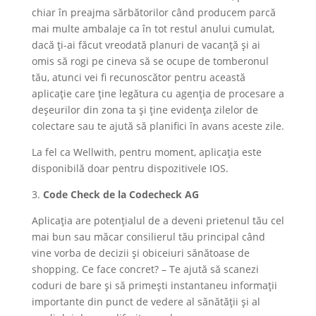
chiar în preajma sărbătorilor când producem parcă
mai multe ambalaje ca în tot restul anului cumulat,
dacă ți-ai făcut vreodată planuri de vacanță și ai
omis să rogi pe cineva să se ocupe de tomberonul
tău, atunci vei fi recunoscător pentru această
aplicație care ține legătura cu agenția de procesare a
deșeurilor din zona ta și ține evidența zilelor de
colectare sau te ajută să planifici în avans aceste zile.
La fel ca Wellwith, pentru moment, aplicația este
disponibilă doar pentru dispozitivele IOS.
3.
Code Check de la Codecheck AG
Aplicația are potențialul de a deveni prietenul tău cel
mai bun sau măcar consilierul tău principal când
vine vorba de decizii și obiceiuri sănătoase de
shopping. Ce face concret? – Te ajută să scanezi
coduri de bare și să primești instantaneu informații
importante din punct de vedere al sănătății și al