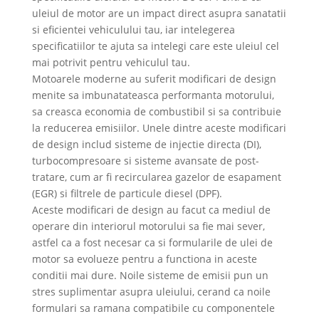
uleiul de motor are un impact direct asupra sanatatii
si eficientei vehiculului tau, iar intelegerea
specificatiilor te ajuta sa intelegi care este uleiul cel
mai potrivit pentru vehiculul tau.
Motoarele moderne au suferit modificari de design
menite sa imbunatateasca performanta motorului,
sa creasca economia de combustibil si sa contribuie
la reducerea emisiilor. Unele dintre aceste modificari
de design includ sisteme de injectie directa (DI),
turbocompresoare si sisteme avansate de post-
tratare, cum ar fi recircularea gazelor de esapament
(EGR) si filtrele de particule diesel (DPF).
Aceste modificari de design au facut ca mediul de
operare din interiorul motorului sa fie mai sever,
astfel ca a fost necesar ca si formularile de ulei de
motor sa evolueze pentru a functiona in aceste
conditii mai dure. Noile sisteme de emisii pun un
stres suplimentar asupra uleiului, cerand ca noile
formulari sa ramana compatibile cu componentele