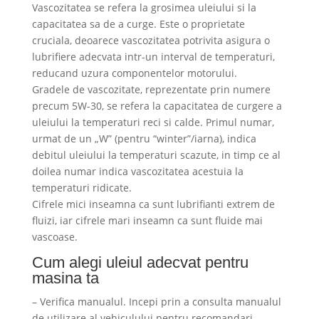
Vascozitatea se refera la grosimea uleiului si la
capacitatea sa de a curge. Este o proprietate
cruciala, deoarece vascozitatea potrivita asigura o
lubrifiere adecvata intr-un interval de temperaturi,
reducand uzura componentelor motorului.
Gradele de vascozitate, reprezentate prin numere
precum 5W-30, se refera la capacitatea de curgere a
uleiului la temperaturi reci si calde. Primul numar,
urmat de un „W” (pentru “winter”/iarna), indica
debitul uleiului la temperaturi scazute, in timp ce al
doilea numar indica vascozitatea acestuia la
temperaturi ridicate.
Cifrele mici inseamna ca sunt lubrifianti extrem de
fluizi, iar cifrele mari inseamn ca sunt fluide mai
vascoase.
Cum alegi uleiul adecvat pentru
masina ta
– Verifica manualul. Incepi prin a consulta manualul
de utilizare al vehiculului pentru recomandari