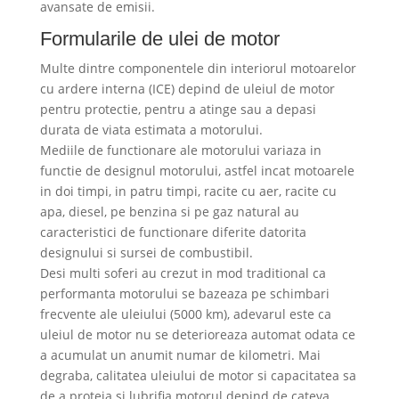
avansate de emisii.
Formularile de ulei de motor
Multe dintre componentele din interiorul motoarelor
cu ardere interna (ICE) depind de uleiul de motor
pentru protectie, pentru a atinge sau a depasi
durata de viata estimata a motorului.
Mediile de functionare ale motorului variaza in
functie de designul motorului, astfel incat motoarele
in doi timpi, in patru timpi, racite cu aer, racite cu
apa, diesel, pe benzina si pe gaz natural au
caracteristici de functionare diferite datorita
designului si sursei de combustibil.
Desi multi soferi au crezut in mod traditional ca
performanta motorului se bazeaza pe schimbari
frecvente ale uleiului (5000 km), adevarul este ca
uleiul de motor nu se deterioreaza automat odata ce
a acumulat un anumit numar de kilometri. Mai
degraba, calitatea uleiului de motor si capacitatea sa
de a proteja si lubrifia motorul depind de cateva