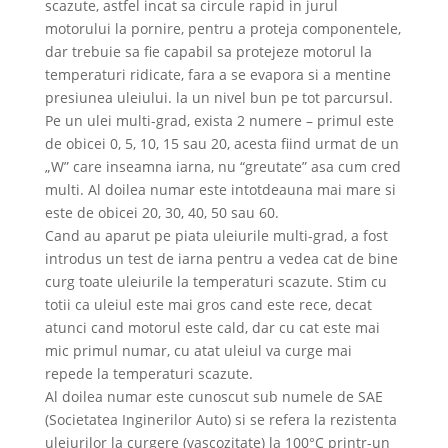
scazute, astfel incat sa circule rapid in jurul
motorului la pornire, pentru a proteja componentele,
dar trebuie sa fie capabil sa protejeze motorul la
temperaturi ridicate, fara a se evapora si a mentine
presiunea uleiului. la un nivel bun pe tot parcursul.
Pe un ulei multi-grad, exista 2 numere – primul este
de obicei 0, 5, 10, 15 sau 20, acesta fiind urmat de un
„W” care inseamna iarna, nu “greutate” asa cum cred
multi. Al doilea numar este intotdeauna mai mare si
este de obicei 20, 30, 40, 50 sau 60.
Cand au aparut pe piata uleiurile multi-grad, a fost
introdus un test de iarna pentru a vedea cat de bine
curg toate uleiurile la temperaturi scazute. Stim cu
totii ca uleiul este mai gros cand este rece, decat
atunci cand motorul este cald, dar cu cat este mai
mic primul numar, cu atat uleiul va curge mai
repede la temperaturi scazute.
Al doilea numar este cunoscut sub numele de SAE
(Societatea Inginerilor Auto) si se refera la rezistenta
uleiurilor la curgere (vascozitate) la 100°C printr-un