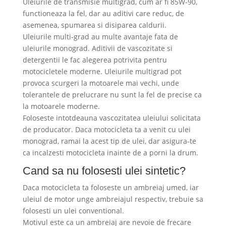
Uleiurile de transmisie multigrad, cum ar fi 85W-90,
functioneaza la fel, dar au aditivi care reduc, de
asemenea, spumarea si disiparea caldurii.
Uleiurile multi-grad au multe avantaje fata de
uleiurile monograd. Aditivii de vascozitate si
detergentii le fac alegerea potrivita pentru
motocicletele moderne. Uleiurile multigrad pot
provoca scurgeri la motoarele mai vechi, unde
tolerantele de prelucrare nu sunt la fel de precise ca
la motoarele moderne.
Foloseste intotdeauna vascozitatea uleiului solicitata
de producator. Daca motocicleta ta a venit cu ulei
monograd, ramai la acest tip de ulei, dar asigura-te
ca incalzesti motocicleta inainte de a porni la drum.
Cand sa nu folosesti ulei sintetic?
Daca motocicleta ta foloseste un ambreiaj umed, iar
uleiul de motor unge ambreiajul respectiv, trebuie sa
folosesti un ulei conventional.
Motivul este ca un ambreiaj are nevoie de frecare