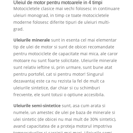
Uleiul de motor pentru motoarele in 4 timpi
Motocicletele clasice mai vechi folosesc in continuare
uleiuri monograd, in timp ce toate motocicletele
moderne folosesc diferite tipuri de uleiuri multi-
grad.
Uleiurile minerale
sunt in esenta cel mai elementar
tip de ulei de motor si sunt de obicei recomandate
pentru motociclete de capacitate mai mica, ale caror
motoare nu sunt foarte solicitate. Uleiurile minerale
sunt relativ ieftine si, prin urmare, sunt bune atat
pentru portofel, cat si pentru motor! Singurul
dezavantaj este ca nu rezista la fel de mult ca
uleiurile sintetice, dar chiar si cu schimburi
frecvente, ele sunt totusi o optiune accesibila.
Uleiurile semi-sintetice
sunt, asa cum arata si
numele, un amestec de ulei pe baza de minerale si
ulei sintetic (de obicei nu mai mult de 30% sintetic),
avand capacitatea de a proteja motorul impotriva
temperaturilor si sarcinii mai mari. Uleiurile semi-