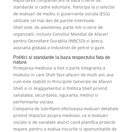
Raportarea companiei are la baza o serie de
standarde si cadre voluntare. Participa la o selectie
de evaluari de mediu si guvernanta sociala (ESG)
utilizate cel mai des de partile interesate.
Shell este, de asemenea, parte intr-o serie de
organizatii, inclusiv Consiliul Mondial de Afaceri
pentru Dezvoltare Durabila (WBCSD) si Ipieca,
asociatia globala a industriei de petrol si gaze.
Politici si standarde la baza respectului fata de
natura
Protejarea mediului a fost o parte integranta a
modului in care Shell face afaceri de multi ani, asa
cum este stabilit in Principiile Generale de Afaceri
Shell si in Angajamentul si Politica Shell privind
sanatatea, securitatea, siguranta, mediul si
performanta sociala.
Compania de lubrifianti efectueaza evaluari detaliate
privind impactul asupra mediului, ca si evaluari
sociale si de sanatate atunci cand planifica proiecte
majore, pentru a evalua riscurile si oportunitatile de