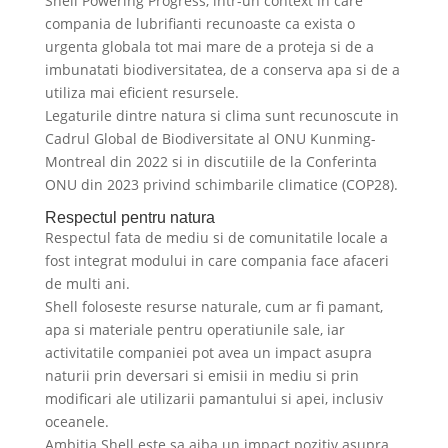
Shell Powering Progress, intr-un context in care
compania de lubrifianti recunoaste ca exista o
urgenta globala tot mai mare de a proteja si de a
imbunatati biodiversitatea, de a conserva apa si de a
utiliza mai eficient resursele.
Legaturile dintre natura si clima sunt recunoscute in
Cadrul Global de Biodiversitate al ONU Kunming-
Montreal din 2022 si in discutiile de la Conferinta
ONU din 2023 privind schimbarile climatice (COP28).
Respectul pentru natura
Respectul fata de mediu si de comunitatile locale a
fost integrat modului in care compania face afaceri
de multi ani.
Shell foloseste resurse naturale, cum ar fi pamant,
apa si materiale pentru operatiunile sale, iar
activitatile companiei pot avea un impact asupra
naturii prin deversari si emisii in mediu si prin
modificari ale utilizarii pamantului si apei, inclusiv
oceanele.
Ambitia Shell este sa aiba un impact pozitiv asupra