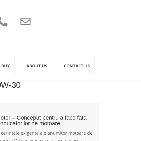


 BUY
ABOUT US
CONTACT US
0W-30
 motor – Conceput pentru a face fata
producatorilor de motoare.
cerintele exigente ale anumitor motoare de
Audi si Volkswagen si cele care necesita