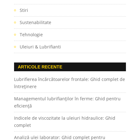
Stiri
Sustenabilitate
Tehnologie
Uleiuri & Lubrifianti
ARTICOLE RECENTE
Lubrifierea încărcătoarelor frontale: Ghid complet de
întreținere
Managementul lubrifianților în ferme: Ghid pentru
eficiență
Indicele de viscozitate la uleiuri hidraulice: Ghid
complet
Analiză ulei laborator: Ghid complet pentru