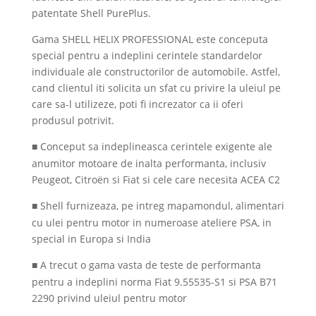
patentate Shell PurePlus.
Gama SHELL HELIX PROFESSIONAL este conceputa
special pentru a indeplini cerintele standardelor
individuale ale constructorilor de automobile. Astfel,
cand clientul iti solicita un sfat cu privire la uleiul pe
care sa-l utilizeze, poti fi increzator ca ii oferi
produsul potrivit.
Conceput sa indeplineasca cerintele exigente ale
■
anumitor motoare de inalta performanta, inclusiv
Peugeot, Citroën si Fiat si cele care necesita ACEA C2
Shell furnizeaza, pe intreg mapamondul, alimentari
■
cu ulei pentru motor in numeroase ateliere PSA, in
special in Europa si India
A trecut o gama vasta de teste de performanta
■
pentru a indeplini norma Fiat 9.55535-S1 si PSA B71
2290 privind uleiul pentru motor