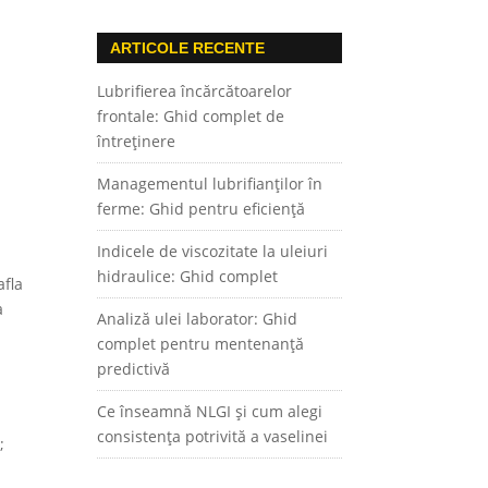
ARTICOLE RECENTE
Lubrifierea încărcătoarelor
frontale: Ghid complet de
întreținere
Managementul lubrifianților în
ferme: Ghid pentru eficiență
Indicele de viscozitate la uleiuri
hidraulice: Ghid complet
afla
a
Analiză ulei laborator: Ghid
complet pentru mentenanță
predictivă
Ce înseamnă NLGI și cum alegi
consistența potrivită a vaselinei
;