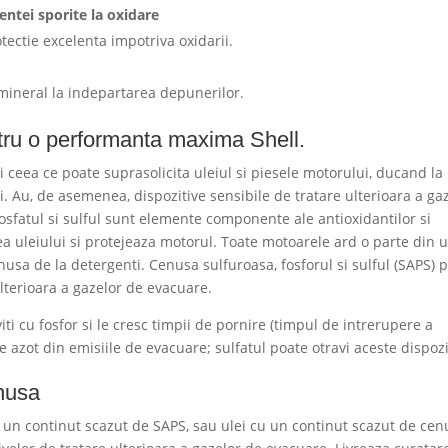
ntei sporite la oxidare
tectie excelenta impotriva oxidarii.
l mineral la indepartarea depunerilor.
entru o performanta maxima Shell.
ceea ce poate suprasolicita uleiul si piesele motorului, ducand la
. Au, de asemenea, dispozitive sensibile de tratare ulterioara a ga
Fosfatul si sulful sunt elemente componente ale antioxidantilor si
a uleiului si protejeaza motorul. Toate motoarele ard o parte din ul
a de la detergenti. Cenusa sulfuroasa, fosforul si sulful (SAPS) p
lterioara a gazelor de evacuare.
iti cu fosfor si le cresc timpii de pornire (timpul de intrerupere a
de azot din emisiile de evacuare; sulfatul poate otravi aceste dispozi
enusa
u un continut scazut de SAPS, sau ulei cu un continut scazut de cen