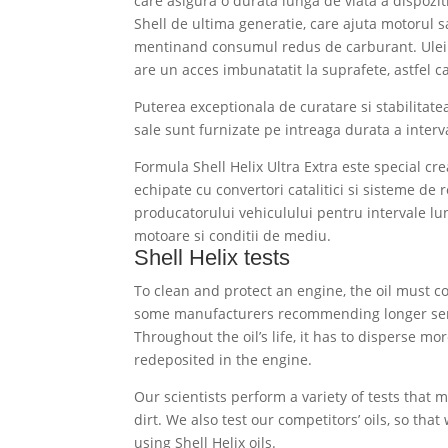
care asigura o durata lunga de viata a dispozit
Shell de ultima generatie, care ajuta motorul s
mentinand consumul redus de carburant. Uleiu
are un acces imbunatatit la suprafete, astfel c
Puterea exceptionala de curatare si stabilitatea
sale sunt furnizate pe intreaga durata a interv
Formula Shell Helix Ultra Extra este special cr
echipate cu convertori catalitici si sisteme de r
producatorului vehiculului pentru intervale lun
motoare si conditii de mediu.
Shell Helix tests
To clean and protect an engine, the oil must co
some manufacturers recommending longer service
Throughout the oil’s life, it has to disperse m
redeposited in the engine.
Our scientists perform a variety of tests that 
dirt. We also test our competitors’ oils, so t
using Shell Helix oils.