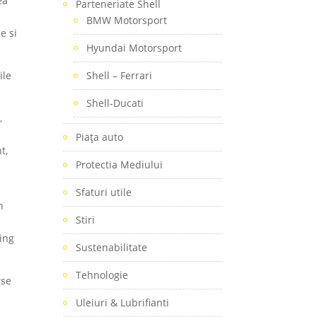
ea
Parteneriate Shell
BMW Motorsport
e si
Hyundai Motorsport
ile
Shell – Ferrari
Shell-Ducati
,
Piaţa auto
t,
Protectia Mediului
Sfaturi utile
h
Stiri
eing
Sustenabilitate
Tehnologie
rse
Uleiuri & Lubrifianti