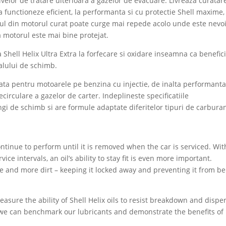
ivelor de tratare ulterioara a gazelor de evacuare. Livreaza curatar
a functioneze eficient, la performanta si cu protectie Shell maxime,
l din motorul curat poate curge mai repede acolo unde este nevoi
a motorul este mai bine protejat.
 Shell Helix Ultra Extra la forfecare si oxidare inseamna ca benefici
alului de schimb.
eata pentru motoarele pe benzina cu injectie, de inalta performanta
ecirculare a gazelor de carter. Indeplineste specificatiile
gi de schimb si are formule adaptate diferitelor tipuri de carburan
ntinue to perform until it is removed when the car is serviced. Wit
 intervals, an oil’s ability to stay fit is even more important.
ore and more dirt – keeping it locked away and preventing it from b
measure the ability of Shell Helix oils to resist breakdown and dispe
hat we can benchmark our lubricants and demonstrate the benefits of