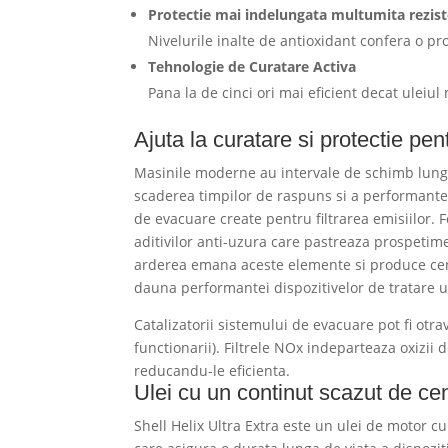
Protectie mai indelungata multumita reziste
Nivelurile inalte de antioxidant confera o pro
Tehnologie de Curatare Activa
Pana la de cinci ori mai eficient decat uleiu
Ajuta la curatare si protectie p
Masinile moderne au intervale de schimb lungi 
scaderea timpilor de raspuns si a performantei
de evacuare create pentru filtrarea emisiilor. 
aditivilor anti-uzura care pastreaza prospetime
arderea emana aceste elemente si produce cenus
dauna performantei dispozitivelor de tratare u
Catalizatorii sistemului de evacuare pot fi otrav
functionarii). Filtrele NOx indeparteaza oxizii 
reducandu-le eficienta.
Ulei cu un continut scazut de c
Shell Helix Ultra Extra este un ulei de motor c