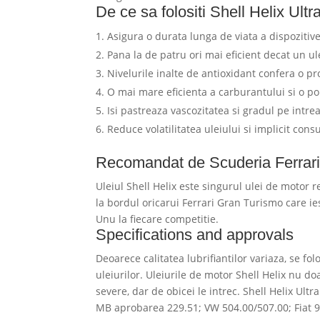
De ce sa folositi Shell Helix Ultr
Asigura o durata lunga de viata a dispozitive
Pana la de patru ori mai eficient decat un 
Nivelurile inalte de antioxidant confera o pr
O mai mare eficienta a carburantului si o po
Isi pastreaza vascozitatea si gradul pe intre
Reduce volatilitatea uleiului si implicit con
Recomandat de Scuderia Ferrar
Uleiul Shell Helix este singurul ulei de motor 
la bordul oricarui Ferrari Gran Turismo care ie
Unu la fiecare competitie.
Specifications and approvals
Deoarece calitatea lubrifiantilor variaza, se fo
uleiurilor. Uleiurile de motor Shell Helix nu do
severe, dar de obicei le intrec. Shell Helix Ul
MB aprobarea 229.51; VW 504.00/507.00; Fiat 9.