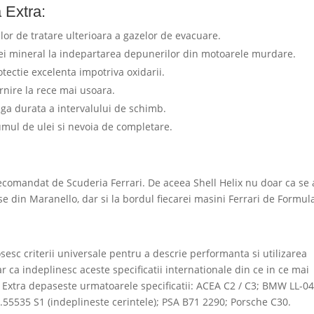
a Extra:
lor de tratare ulterioara a gazelor de evacuare.
ulei mineral la indepartarea depunerilor din motoarele murdare.
otectie excelenta impotriva oxidarii.
rnire la rece mai usoara.
aga durata a intervalului de schimb.
sumul de ulei si nevoia de completare.
i
recomandat de Scuderia Ferrari. De aceea Shell Helix nu doar ca se 
se din Maranello, dar si la bordul fiecarei masini Ferrari de Formul
losesc criterii universale pentru a descrie performanta si utilizarea
ar ca indeplinesc aceste specificatii internationale din ce in ce mai
tra Extra depaseste urmatoarele specificatii: ACEA C2 / C3; BMW LL-04
55535 S1 (indeplineste cerintele); PSA B71 2290; Porsche C30.