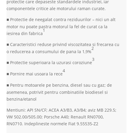
protectie care depaseste standardele industriei, iar
componentele critice ale motorului raman curate.
Protectie de neegalat contra reziduurilor – nici un alt
■
motor nu poate pastra motorul la fel de curat ca la
1
iesirea din fabrica
Caracteristici reduse privind viscozitatea si frecarea cu
■
2
o reducerea a consumului de pana la 1,9%
3
Protectie superioara la uzurasi coroziune
■
4
Pornire mai usoara la rece
■
Pentru motoarele pe benzina, diesel sau cu gaz; de
■
asemenea, potrivit pentru combinatiile biodiesel si
benzina/etanol
Mentiuni: API SN/CF; ACEA A3/B3, A3/B4; aviz MB 229.5;
VW 502.00/505.00; Porsche A40; Renault RN0700,
RN0710. Indeplineste normele Fiat 9.55535-Z2