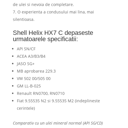
de ulei si nevoia de completare.
O experienta a condusului mai lina, mai
silentioasa.
Shell Helix HX7 C depaseste
urmatoarele specificatii:
API SN/CF
ACEA A3/B3/B4
JASO SG+
MB aprobarea 229.3
VW 502 00/505 00
GM LL-B-025
Renault RN0700, RN0710
Fiat 9.55535 N2 si 9.55535 M2 (indeplineste
cerintele)
Comparativ cu un ulei mineral normal (API SG/CD)