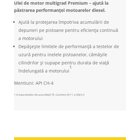
Ulei de motor multigrad Premium – ajută la
păstrarea performanței motoarelor diesel.
Ajută la protejarea împotriva acumulării de
depuneri pe pistoane pentru eficiența continuă
a motorului
Depășește limitele de performanță a testelor de
uzură pentru inelele pistoanelor, cămășile
cilindrilor și supape pentru durata de viață
1
îndelungată a motorului
Mentiuni: API CH-4
1 In baza testelor de uzura Mack T9, Cummins M 11 si GM 6.5