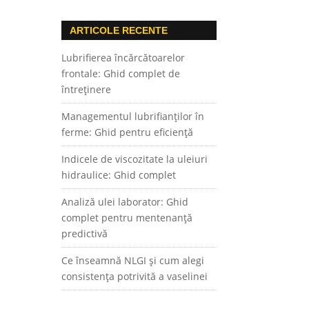
ARTICOLE RECENTE
Lubrifierea încărcătoarelor
frontale: Ghid complet de
întreținere
Managementul lubrifianților în
ferme: Ghid pentru eficiență
Indicele de viscozitate la uleiuri
hidraulice: Ghid complet
Analiză ulei laborator: Ghid
complet pentru mentenanță
predictivă
Ce înseamnă NLGI și cum alegi
consistența potrivită a vaselinei