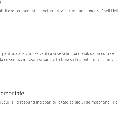
e
lubrifieze componentele motorului. Afla cum functioneaza Shell Heli
r pentru a afla cum se verifica si se schimba uleiul, dar si cum se
a ce semne, mirosuri si sunete trebuie sa fii atent atunci cand vin
 demontate
trucuri si iti raspund intrebarilor legate de uleiul de motor Shell Hel