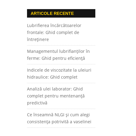
ARTICOLE RECENTE
Lubrifierea încărcătoarelor
frontale: Ghid complet de
întreținere
Managementul lubrifianților în
ferme: Ghid pentru eficiență
Indicele de viscozitate la uleiuri
hidraulice: Ghid complet
Analiză ulei laborator: Ghid
complet pentru mentenanță
predictivă
Ce înseamnă NLGI și cum alegi
consistența potrivită a vaselinei