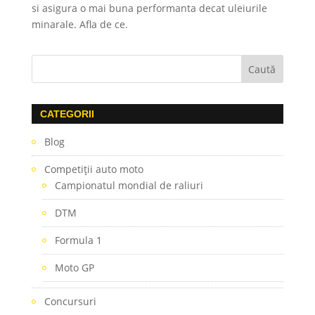
si asigura o mai buna performanta decat uleiurile
minarale. Afla de ce.
CATEGORII
Blog
Competiţii auto moto
Campionatul mondial de raliuri
DTM
Formula 1
Moto GP
Concursuri