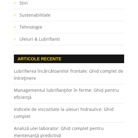
Stiri
Sustenabilitate
Tehnologie
Uleiuri & Lubrifianti
ARTICOLE RECENTE
Lubrifierea încărcătoarelor frontale: Ghid complet de
întreținere
Managementul lubrifianților în ferme: Ghid pentru
eficiență
Indicele de viscozitate la uleiuri hidraulice: Ghid
complet
Analiză ulei laborator: Ghid complet pentru
mentenanță predictivă